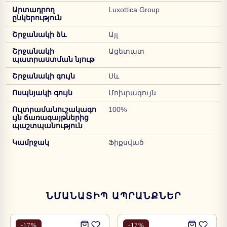
Արտադրող
Luxottica Group
ընկերություն
Շրջանակի ձև
Այլ
Շրջանակի
Ացետատ
պատրաստման նյութ
Շրջանակի գույն
Սև
Ոսպնյակի գույն
Մոխրագույն
Ուլտրամանուշակագո
100%
ւյն ճառագայթներից
պաշտպանություն
Կամրջակ
Ֆիքսված
ՆՄԱՆԱՏԻՊ ԱՊՐԱՆՔՆԵՐ
-
17
%
-
17
%