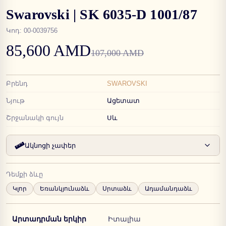
Swarovski | SK 6035-D 1001/87
Կոդ
:
00-0039756
85,600 AMD
107,000 AMD
Բրենդ
SWAROVSKI
Նյութ
Ացետատ
Շրջանակի գույն
Սև
Ակնոցի չափեր
Դեմքի ձևը
Կլոր
Եռանկյունաձև
Սրտաձև
Ադամանդաձև
Արտադրման երկիր
Իտալիա