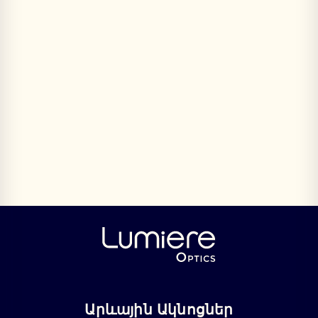
Արևային Ակնոցներ