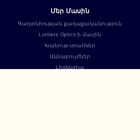
Մեր Մասին
Գաղտնիության քաղաքականություն
Lumiere Optics-ի մասին
Խանութ-սրահներ
Ակնաբույժներ
Լիցենզիա
Բլոգ
Հաճախ տրվող հարցեր
Բաժանորդագրվեք մեր
նորություններին