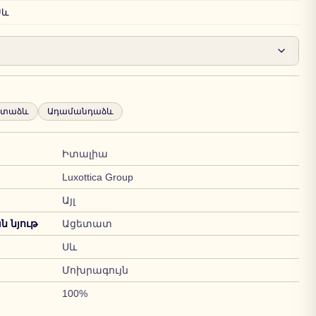
Սև
րտաձև
Ադամանդաձև
Իտալիա
Luxottica Group
Այլ
 նյութ
Ացետատ
Սև
Մոխրագույն
100%