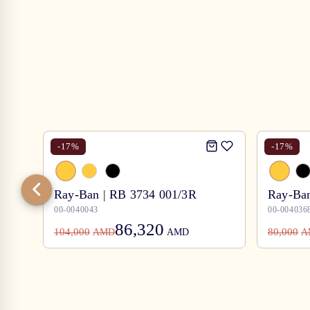
-
17
%
-
17
%
Ray-Ban | RB 3734 001/3R
Ray-Ban
00-0040043
00-004036
86,320
104,000
80,000
AMD
AMD
A