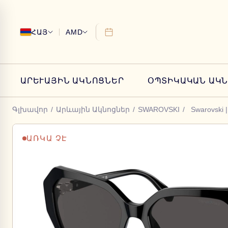
ՀԱՅ
AMD
ԱՐԵՒԱՅԻՆ ԱԿՆՈՑՆԵՐ
ՕՊՏԻԿԱԿԱՆ ԱԿ
Գլխավոր
/
Արևային Ակնոցներ
/
SWAROVSKI
/
Swarovski 
ԱՌԿԱ ՉԷ