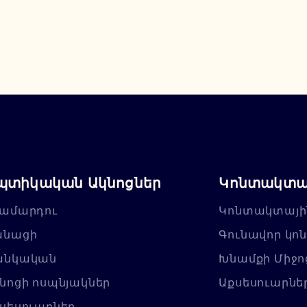
պտիկական Ակնոցներ
Կոնտակտայ
ամարդու
Կոնտակտայի
անացի
Գունավոր կո
անկական
Խնամքի Միջո
նոցի ոսպնյակներ
Աքսեսուարնե
սեսուարներ