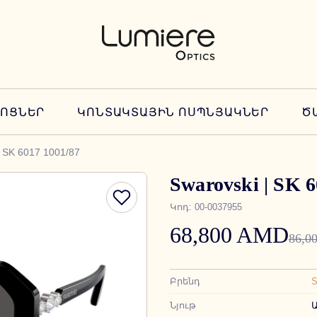
ՆՈՑՆԵՐ
ԿՈՆՏԱԿՏԱՅԻՆ ՈՍՊՆՅԱԿՆԵՐ
Ծ
| SK 6017 1001/87
Swarovski | SK 6
Կոդ
:
00-0037955
68,800 AMD
86,0
Բրենդ
Նյութ