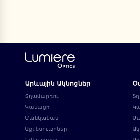
Արևային Ակնոցներ
Օ
Տղամարդու
Տղ
Կանացի
Կ
Մանկական
Մ
Աքսեսուարներ
Ակ
Նվեր քարտ
Աք