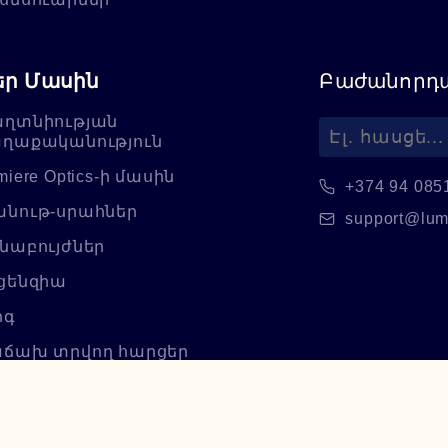
եր Մասին
Բաժանորդա
ղտնիության
ղաքականություն
miere Optics-ի մասին
+374 94 085
նութ-սրահներ
support@lum
նաբույժներ
ցենզիա
ոգ
ճախ տրվող հարցեր