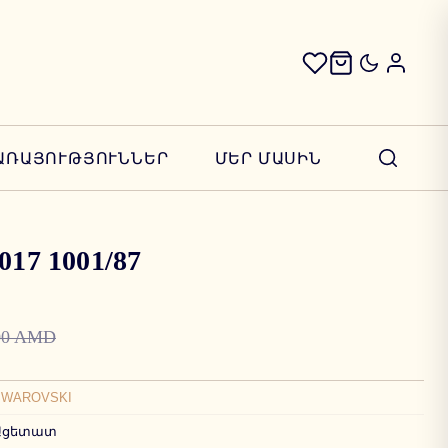
ԱՌԱՅՈՒԹՅՈՒՆՆԵՐ
ՄԵՐ ՄԱՍԻՆ
017 1001/87
00 AMD
SWAROVSKI
Ացետատ