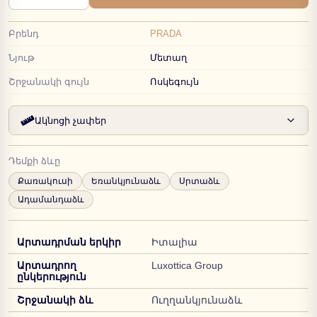
Բրենդ
PRADA
Նյութ
Մետաղ
Շրջանակի գույն
Ոսկեգույն
Ակնոցի չափեր
Դեմքի ձևը
Քառակուսի
Եռանկյունաձև
Սրտաձև
Ադամանդաձև
Արտադրման երկիր
Իտալիա
Արտադրող
Luxottica Group
ընկերություն
Շրջանակի ձև
Ուղղանկյունաձև