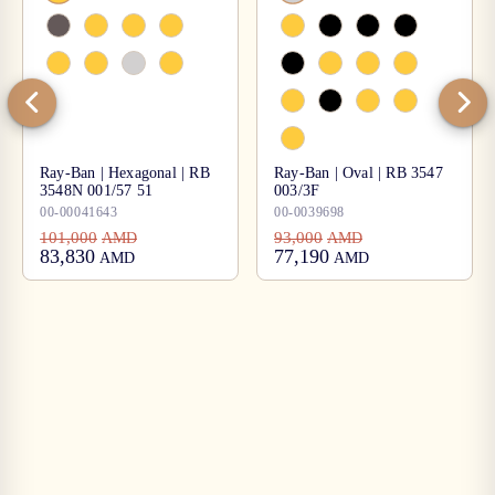
Ray-Ban | Hexagonal | RB
Ray-Ban | Oval | RB 3547
3548N 001/57 51
003/3F
00-00041643
00-0039698
101,000
93,000
AMD
AMD
83,830
77,190
AMD
AMD