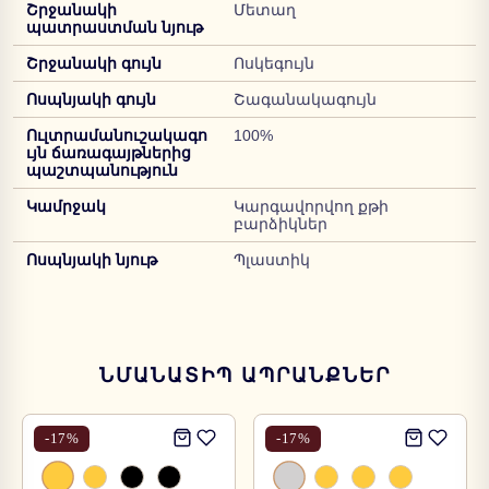
Շրջանակի
Մետաղ
պատրաստման նյութ
Շրջանակի գույն
Ոսկեգույն
Ոսպնյակի գույն
Շագանակագույն
Ուլտրամանուշակագո
100%
ւյն ճառագայթներից
պաշտպանություն
Կամրջակ
Կարգավորվող քթի
բարձիկներ
Ոսպնյակի նյութ
Պլաստիկ
ՆՄԱՆԱՏԻՊ ԱՊՐԱՆՔՆԵՐ
-
17
%
-
17
%