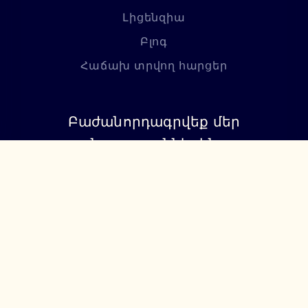
Լիցենզիա
Բլոգ
Հաճախ տրվող հարցեր
Բաժանորդագրվեք մեր
նորություններին
Բաժանորդագրվել
+374 94 085115
support@lumiere.am