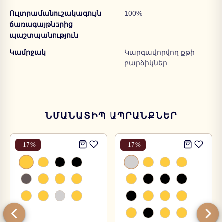
Ուլտրամանուշակագույն
100%
ճառագայթներից
պաշտպանություն
Կամրջակ
Կարգավորվող քթի
բարձիկներ
ՆՄԱՆԱՏԻՊ ԱՊՐԱՆՔՆԵՐ
-
17
%
-
17
%