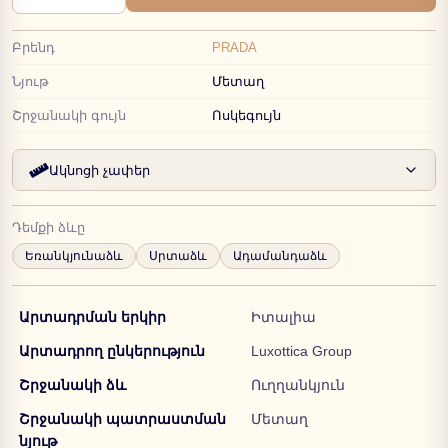
Բրենդ
PRADA
Նյութ
Մետաղ
Շրջանակի գույն
Ոսկեգույն
Ակնոցի չափեր
Դեմքի ձևը
Եռանկյունաձև
Սրտաձև
Ադամանդաձև
Արտադրման երկիր
Իտալիա
Արտադրող ընկերություն
Luxottica Group
Շրջանակի ձև
Ուղղանկյուն
Շրջանակի պատրաստման
Մետաղ
նյութ