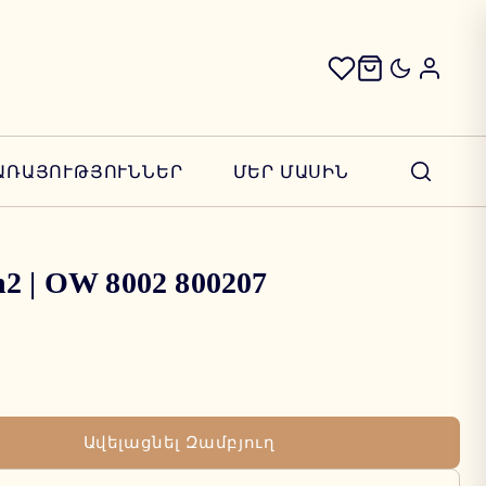
ԱՌԱՅՈՒԹՅՈՒՆՆԵՐ
ՄԵՐ ՄԱՍԻՆ
2 | OW 8002 800207
Ավելացնել Զամբյուղ