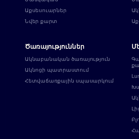
Աքսեսուարներ
Ակ
Նվեր քարտ
Աք
Ծառայություններ
Մ
Ակնաբանական ծառայություն
Գա
քա
Ակնոցի պատրաստում
Lu
Հետվաճառքային սպասարկում
Խա
Ակ
Լի
Բլ
Հա