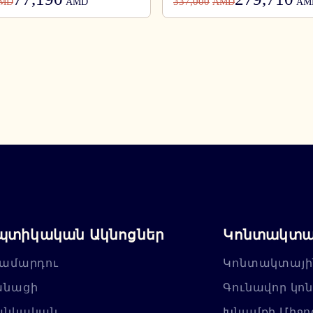
337,000
MD
AMD
AMD
AM
պտիկական Ակնոցներ
Կոնտակտայ
ամարդու
Կոնտակտայի
անացի
Գունավոր կո
անկական
Խնամքի Միջո