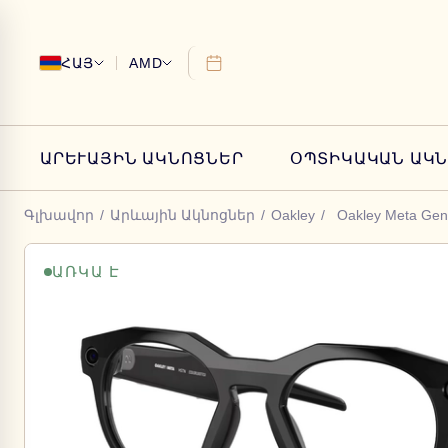
ՀԱՅ
AMD
ԱՐԵՒԱՅԻՆ ԱԿՆՈՑՆԵՐ
ՕՊՏԻԿԱԿԱՆ ԱԿ
Գլխավոր
/
Արևային Ակնոցներ
/
Oakley
/
Oakley Meta Gen
ԱՌԿԱ Է