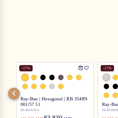
-
17
%
-
17
%
Ray-Ban | Hexagonal | RB 3548N
001/57 51
Ray-Ban
00-00041643
00-003969
83,830