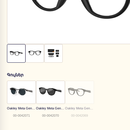
Գույներ
Oakley Meta Gen2 | OW 8002 800205
Oakley Meta Gen2 | OW 8002 800203
Oakley Meta Gen2 | OW 8002 800202
00-0042071
00-0042070
00-0042069