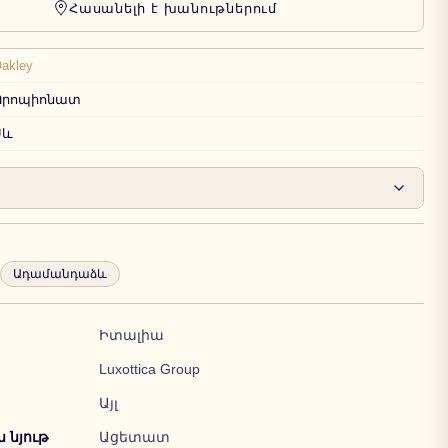
Հասանելի է խանութներում
akley
Պրոպիոնատ
Սև
Ադամանդաձև
Իտալիա
Luxottica Group
Այլ
նյութ
Ացետատ