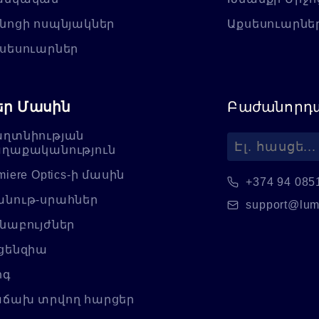
նոցի ոսպնյակներ
Աքսեսուարնե
սեսուարներ
եր Մասին
Բաժանորդա
ղտնիության
ղաքականություն
miere Optics-ի մասին
+374 94 085
նութ-սրահներ
support@lum
նաբույժներ
ցենզիա
ոգ
ճախ տրվող հարցեր