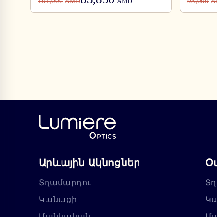
101,000
93,000
AMD
AMD
A
Արևային Ակնոցներ
Օ
Տղամարդու
Տղ
Կանացի
Կ
Մանկական
Մ