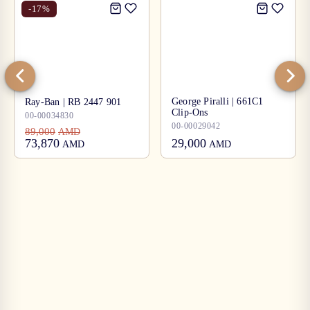
-
17
%
George Piralli | 661C1
Ray-Ban | RB 2447 901
Clip-Ons
00-00034830
00-00029042
89,000
AMD
73,870
29,000
AMD
AMD