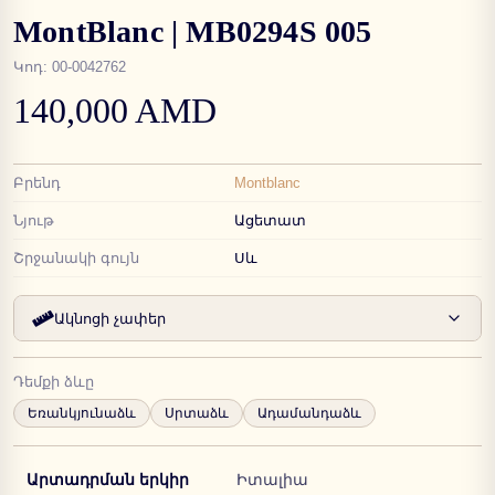
MontBlanc | MB0294S 005
Կոդ
:
00-0042762
140,000 AMD
Բրենդ
Montblanc
Նյութ
Ացետատ
Շրջանակի գույն
Սև
Ակնոցի չափեր
Դեմքի ձևը
Եռանկյունաձև
Սրտաձև
Ադամանդաձև
Արտադրման երկիր
Իտալիա