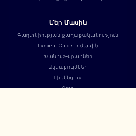
Մեր Մասին
Գաղտնիության քաղաքականություն
Lumiere Optics-ի մասին
Խանութ-սրահներ
Ակնաբույժներ
Լիցենզիա
Բլոգ
Հաճախ տրվող հարցեր
Բաժանորդագրվեք մեր
նորություններին