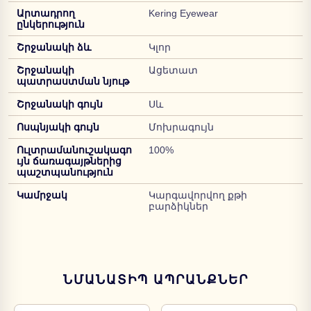
Արտադրող
Kering Eyewear
ընկերություն
Շրջանակի ձև
Կլոր
Շրջանակի
Ացետատ
պատրաստման նյութ
Շրջանակի գույն
Սև
Ոսպնյակի գույն
Մոխրագույն
Ուլտրամանուշակագո
100%
ւյն ճառագայթներից
պաշտպանություն
Կամրջակ
Կարգավորվող քթի
բարձիկներ
ՆՄԱՆԱՏԻՊ ԱՊՐԱՆՔՆԵՐ