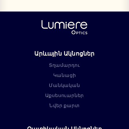
Արևային Ակնոցներ
Տղամարդու
Կանացի
Մանկական
Աքսեսուարներ
Նվեր քարտ
Օպտիկական Ակնոցներ