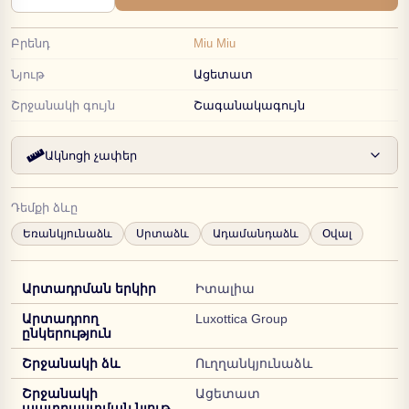
Բրենդ
Miu Miu
Նյութ
Ացետատ
Շրջանակի գույն
Շագանակագույն
Ակնոցի չափեր
Դեմքի ձևը
Եռանկյունաձև
Սրտաձև
Ադամանդաձև
Օվալ
Արտադրման երկիր
Իտալիա
Արտադրող
Luxottica Group
ընկերություն
Շրջանակի ձև
Ուղղանկյունաձև
Շրջանակի
Ացետատ
պատրաստման նյութ