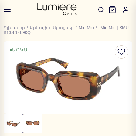
Գլխավոր
/
Արևային Ակնոցներ
/
Miu Miu
/
Miu Miu | SMU
B13S 14L90Q
ԱՌԿԱ Է