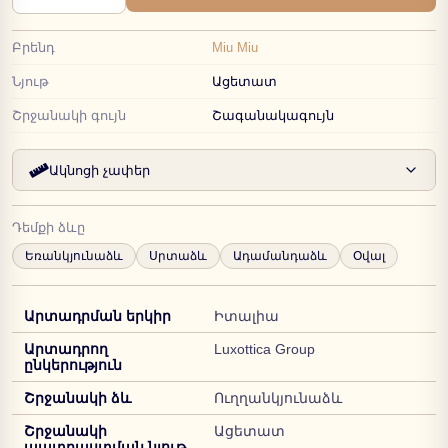
Բրենդ
Miu Miu
Նյութ
Ացետատ
Շրջանակի գույն
Շագանակագույն
Ակնոցի չափեր
Դեմքի ձևը
Եռանկյունաձև
Սրտաձև
Ադամանդաձև
Օվալ
Արտադրման երկիր
Իտալիա
Արտադրող
Luxottica Group
ընկերություն
Շրջանակի ձև
Ուղղանկյունաձև
Շրջանակի
Ացետատ
պատրաստման նյութ