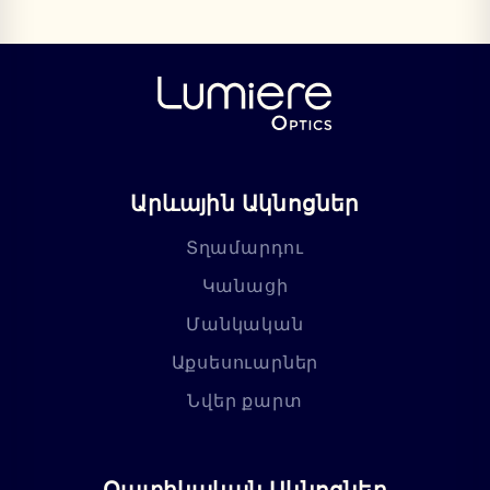
Արևային Ակնոցներ
Տղամարդու
Կանացի
Մանկական
Աքսեսուարներ
Նվեր քարտ
Օպտիկական Ակնոցներ