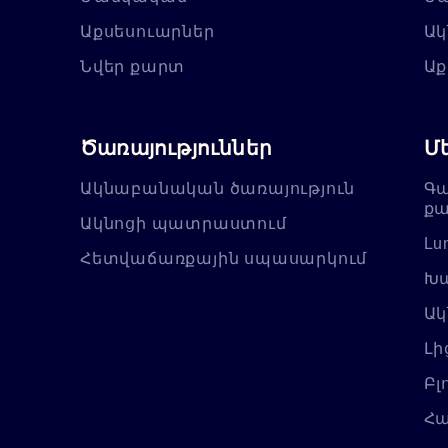
Աքսեսուարներ
Ակ
Նվեր քարտ
Աք
Ծառայություններ
Մ
Ակնաբանական ծառայություն
Գա
քա
Ակնոցի պատրաստում
Lu
Հետվաճառքային սպասարկում
Խա
Ակ
Լի
Բլ
Հա