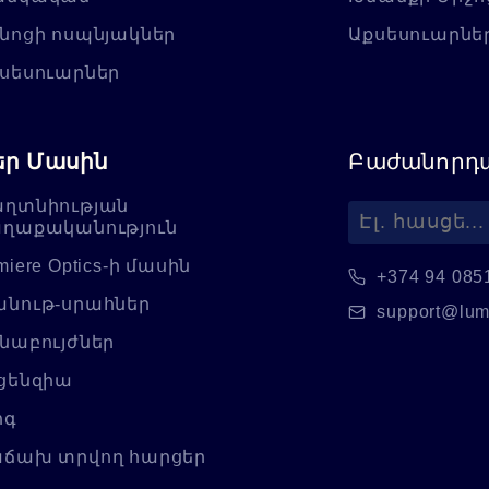
նոցի ոսպնյակներ
Աքսեսուարնե
սեսուարներ
եր Մասին
Բաժանորդա
ղտնիության
ղաքականություն
miere Optics-ի մասին
+374 94 085
նութ-սրահներ
support@lum
նաբույժներ
ցենզիա
ոգ
ճախ տրվող հարցեր