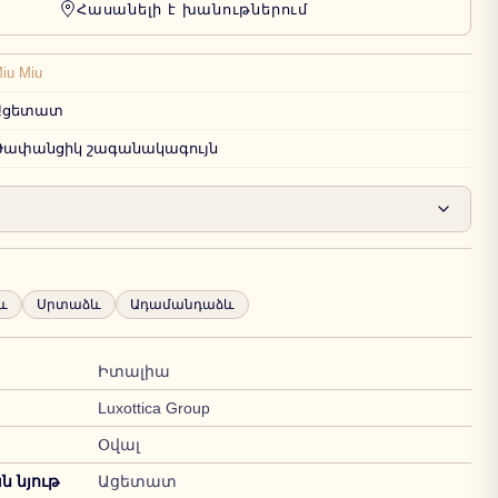
Հասանելի է խանութներում
iu Miu
Ացետատ
Թափանցիկ շագանակագույն
և
Սրտաձև
Ադամանդաձև
Իտալիա
Luxottica Group
Օվալ
 նյութ
Ացետատ