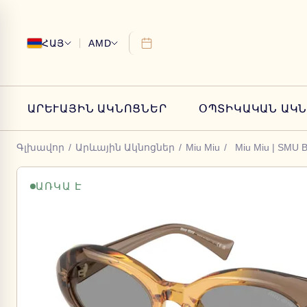
ՀԱՅ
AMD
ԱՐԵՒԱՅԻՆ ԱԿՆՈՑՆԵՐ
ՕՊՏԻԿԱԿԱՆ ԱԿ
Գլխավոր
/
Արևային Ակնոցներ
/
Miu Miu
/
Miu Miu | SMU
ԱՌԿԱ Է