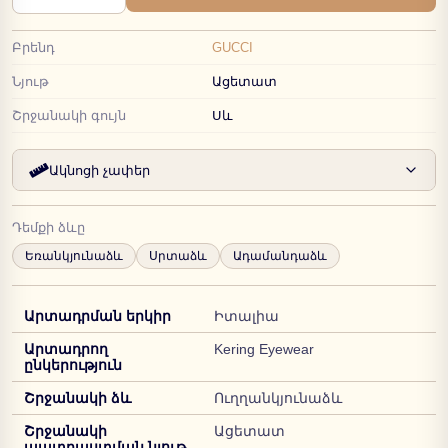
Բրենդ
GUCCI
Նյութ
Ացետատ
Շրջանակի գույն
Սև
Ակնոցի չափեր
Դեմքի ձևը
Եռանկյունաձև
Սրտաձև
Ադամանդաձև
Արտադրման երկիր
Իտալիա
Արտադրող
Kering Eyewear
ընկերություն
Շրջանակի ձև
Ուղղանկյունաձև
Շրջանակի
Ացետատ
պատրաստման նյութ