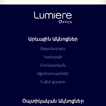
Արևային Ակնոցներ
Տղամարդու
Կանացի
Մանկական
Աքսեսուարներ
Նվեր քարտ
Օպտիկական Ակնոցներ