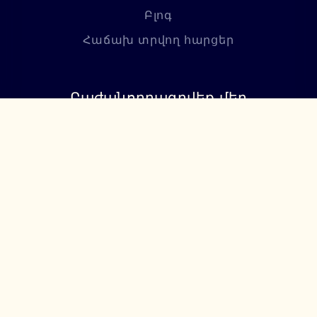
Բլոգ
Հաճախ տրվող հարցեր
Բաժանորդագրվեք մեր
նորություններին
Բաժանորդագրվել
+374 94 085115
support@lumiere.am