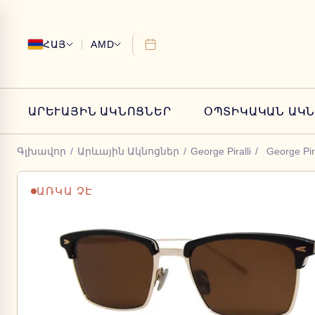
ՀԱՅ
AMD
ԱՐԵՒԱՅԻՆ ԱԿՆՈՑՆԵՐ
ՕՊՏԻԿԱԿԱՆ ԱԿ
Գլխավոր
/
Արևային Ակնոցներ
/
George Piralli
/
George Pir
ԱՌԿԱ ՉԷ