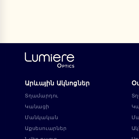
Արևային Ակնոցներ
Օ
Տղամարդու
Տղ
Կանացի
Կ
Մանկական
Մ
Աքսեսուարներ
Ակ