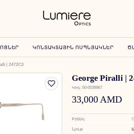
ՆՈՑՆԵՐ
ԿՈՆՏԱԿՏԱՅԻՆ ՈՍՊՆՅԱԿՆԵՐ
Ծ
alli | 2472C3
George Piralli |
Կոդ
:
00-0038967
33,000 AMD
Բրենդ
G
Նյութ