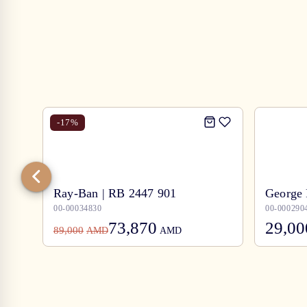
-
17
%
Ray-Ban | RB 2447 901
George 
00-00034830
00-000290
73,870
29,00
89,000
AMD
AMD