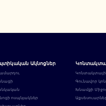
պտիկական Ակնոցներ
Կոնտակտայ
ամարդու
Կոնտակտայի
անացի
Գունավոր կո
անկական
Խնամքի Միջո
նոցի ոսպնյակներ
Աքսեսուարնե