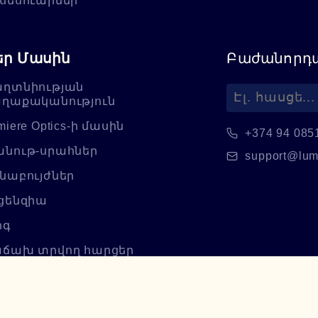
սեսուարներ
եր Մասին
Բաժանորդա
ղտնիության
ղաքականություն
miere Optics-ի մասին
+374 94 085
նութ-սրահներ
support@lum
նաբույժներ
ցենզիա
ոգ
ճախ տրվող հարցեր