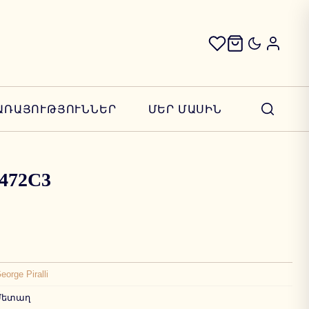
ԱՌԱՅՈՒԹՅՈՒՆՆԵՐ
ՄԵՐ ՄԱՍԻՆ
 2472C3
eorge Piralli
Մետաղ