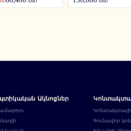
MD
AMD
AMD
պտիկական Ակնոցներ
Կոնտակտայ
ամարդու
Կոնտակտայի
անացի
Գունավոր կո
անկական
Խնամքի Միջո