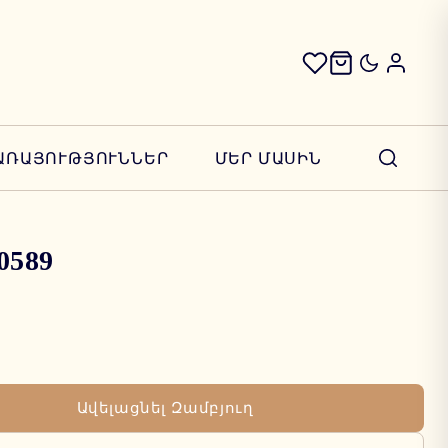
ԱՌԱՅՈՒԹՅՈՒՆՆԵՐ
ՄԵՐ ՄԱՍԻՆ
 0589
Ավելացնել Զամբյուղ