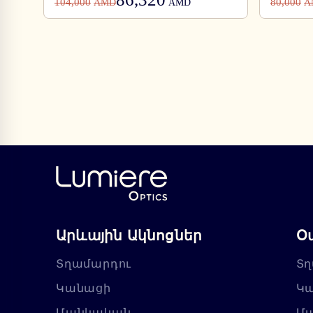
104,000
80,000
AMD
AMD
A
Արևային Ակնոցներ
Օ
Տղամարդու
Տղ
Կանացի
Կ
Մանկական
Մ