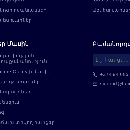
նոցի ոսպնյակներ
Աքսեսուարնե
սեսուարներ
եր Մասին
Բաժանորդա
ղտնիության
ղաքականություն
miere Optics-ի մասին
+374 94 085
նութ-սրահներ
support@lum
նաբույժներ
ցենզիա
ոգ
ճախ տրվող հարցեր