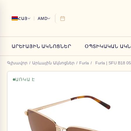
ՀԱՅ
AMD
ԱՐԵՒԱՅԻՆ ԱԿՆՈՑՆԵՐ
ՕՊՏԻԿԱԿԱՆ ԱԿ
Գլխավոր
/
Արևային Ակնոցներ
/
Furla
/
Furla | SFU B18 0
ԱՌԿԱ Է