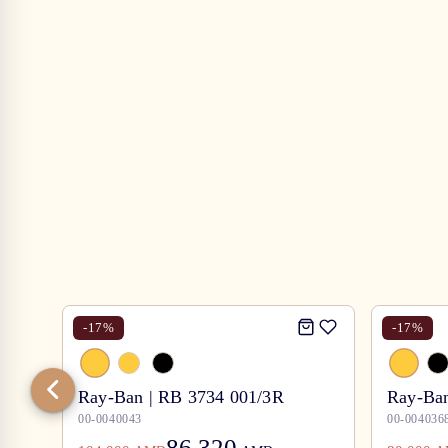
-
17
%
-
17
%
Ray-Ban | RB 3734 001/3R
Ray-Ban
00-0040043
00-004036
86,320