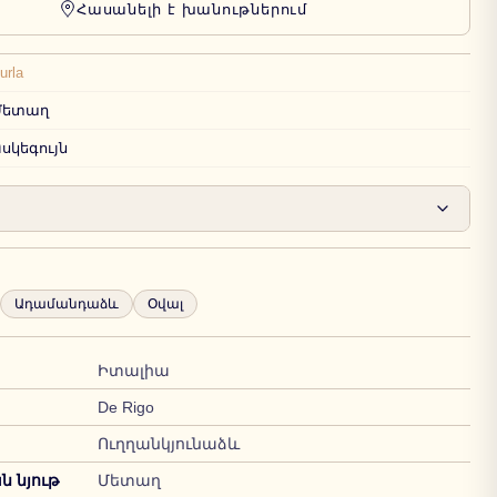
Հասանելի է խանութներում
urla
Մետաղ
սկեգույն
Ադամանդաձև
Օվալ
Իտալիա
De Rigo
Ուղղանկյունաձև
 նյութ
Մետաղ