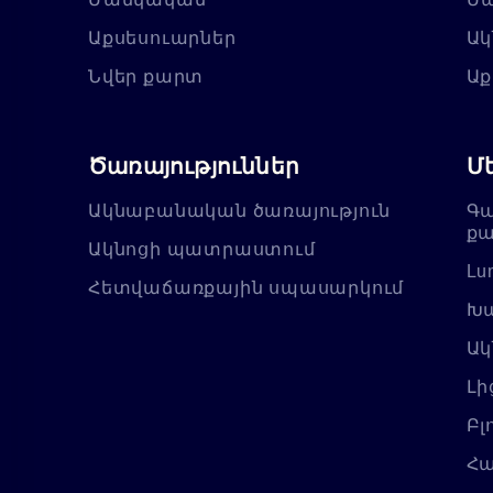
Աքսեսուարներ
Ակ
Նվեր քարտ
Աք
Ծառայություններ
Մ
Ակնաբանական ծառայություն
Գա
քա
Ակնոցի պատրաստում
Lu
Հետվաճառքային սպասարկում
Խա
Ակ
Լի
Բլ
Հա