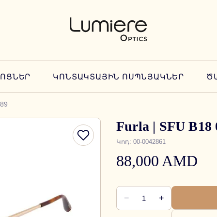
ՆՈՑՆԵՐ
ԿՈՆՏԱԿՏԱՅԻՆ ՈՍՊՆՅԱԿՆԵՐ
Ծ
589
Furla | SFU B18
Կոդ
:
00-0042861
88,000 AMD
−
+
1