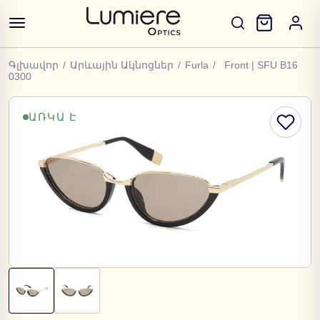
Գլխավոր
/
Արևային Ակնոցներ
/
Furla
/
Front | SFU B16
0300
ԱՌԿԱ Է