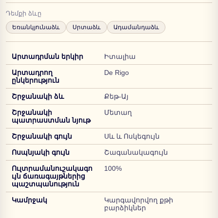
Դեմքի ձևը
Եռանկյունաձև
Սրտաձև
Ադամանդաձև
Արտադրման երկիր
Իտալիա
Արտադրող
De Rigo
ընկերություն
Շրջանակի ձև
Քեթ-Այ
Շրջանակի
Մետաղ
պատրաստման նյութ
Շրջանակի գույն
Սև և Ոսկեգույն
Ոսպնյակի գույն
Շագանակագույն
Ուլտրամանուշակագո
100%
ւյն ճառագայթներից
պաշտպանություն
Կամրջակ
Կարգավորվող քթի
բարձիկներ