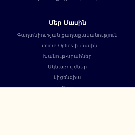
Մեր Մասին
Գաղտնիության քաղաքականություն
Lumiere Optics-ի մասին
Խանութ-սրահներ
Ակնաբույժներ
Լիցենզիա
Բլոգ
Հաճախ տրվող հարցեր
Բաժանորդագրվեք մեր
նորություններին