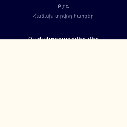
Բլոգ
Հաճախ տրվող հարցեր
Բաժանորդագրվեք մեր
նորություններին
Բաժանորդագրվել
+374 94 085115
support@lumiere.am