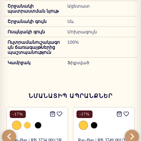
Շրջանակի
Ացետատ
պատրաստման նյութ
Շրջանակի գույն
Սև
Ոսպնյակի գույն
Մոխրագույն
Ուլտրամանուշակագո
100%
ւյն ճառագայթներից
պաշտպանություն
Կամրջակ
Ֆիքսված
ՆՄԱՆԱՏԻՊ ԱՊՐԱՆՔՆԵՐ
-
17
%
-
17
%
Ray-Ban | RB 3734 001/3R
Ray-Ban | RB 3749 001/31