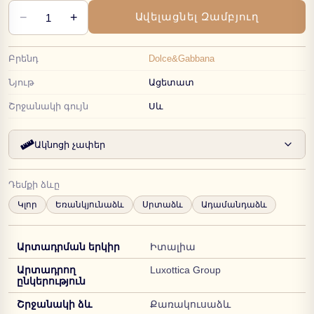
−
+
Ավելացնել Զամբյուղ
1
Բրենդ
Dolce&Gabbana
Նյութ
Ացետատ
Շրջանակի գույն
Սև
Ակնոցի չափեր
Դեմքի ձևը
Կլոր
Եռանկյունաձև
Սրտաձև
Ադամանդաձև
Արտադրման երկիր
Իտալիա
Արտադրող
Luxottica Group
ընկերություն
Շրջանակի ձև
Քառակուսաձև