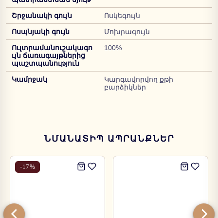
Շրջանակի գույն
Ոսկեգույն
Ոսպնյակի գույն
Մոխրագույն
Ուլտրամանուշակագո
100%
ւյն ճառագայթներից
պաշտպանություն
Կամրջակ
Կարգավորվող քթի
բարձիկներ
ՆՄԱՆԱՏԻՊ ԱՊՐԱՆՔՆԵՐ
-
17
%