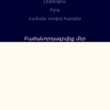
Լիցենզիա
Բլոգ
Հաճախ տրվող հարցեր
Բաժանորդագրվեք մեր
նորություններին
Բաժանորդագրվել
+374 94 085115
support@lumiere.am