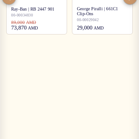
George Piralli | 661C1
Ray-Ban | RB 2447 901
Clip-Ons
00-00034830
00-00029042
89,000
AMD
73,870
29,000
AMD
AMD