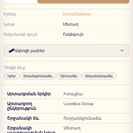
Բրենդ
Dolce&Gabbana
Նյութ
Մետաղ
Շրջանակի գույն
Ոսկեգույն
Ակնոցի չափեր
Դեմքի ձևը
Կլոր
Եռանկյունաձև
Սրտաձև
Ադամանդաձև
Արտադրման երկիր
Իտալիա
Արտադրող
Luxottica Group
ընկերություն
Շրջանակի ձև
Ուղղանկյունաձև
Շրջանակի
Մետաղ
պատրաստման նյութ