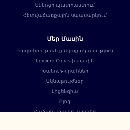
Ակնոցի պատրաստում
Հետվաճառքային սպասարկում
Մեր Մասին
Գաղտնիության քաղաքականություն
Lumiere Optics-ի մասին
Խանութ-սրահներ
Ակնաբույժներ
Լիցենզիա
Բլոգ
Հաճախ տրվող հարցեր