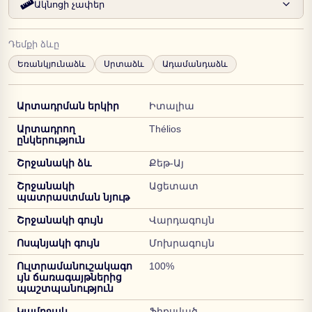
Ակնոցի չափեր
Դեմքի ձևը
Եռանկյունաձև
Սրտաձև
Ադամանդաձև
Արտադրման երկիր
Իտալիա
Արտադրող
Thélios
ընկերություն
Շրջանակի ձև
Քեթ-Այ
Շրջանակի
Ացետատ
պատրաստման նյութ
Շրջանակի գույն
Վարդագույն
Ոսպնյակի գույն
Մոխրագույն
Ուլտրամանուշակագո
100%
ւյն ճառագայթներից
պաշտպանություն
Կամրջակ
Ֆիքսված