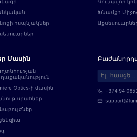
անացի
Գունավոր կո
անկական
Խնամքի Միջո
նոցի ոսպնյակներ
Աքսեսուարնե
սեսուարներ
եր Մասին
Բաժանորդա
ղտնիության
ղաքականություն
miere Optics-ի մասին
+374 94 085
նութ-սրահներ
support@lum
նաբույժներ
ցենզիա
ոգ