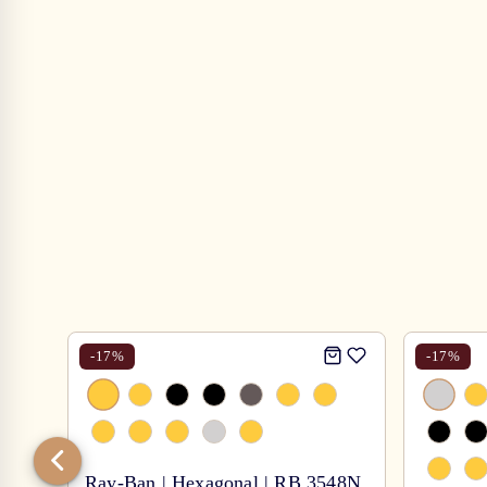
-
17
%
-
17
%
Ray-Ban | Hexagonal | RB 3548N