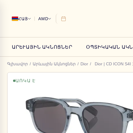
ՀԱՅ
AMD
ԱՐԵՒԱՅԻՆ ԱԿՆՈՑՆԵՐ
ՕՊՏԻԿԱԿԱՆ ԱԿ
Գլխավոր
/
Արևային Ակնոցներ
/
Dior
/
Dior | CD ICON S4I
ԱՌԿԱ Է