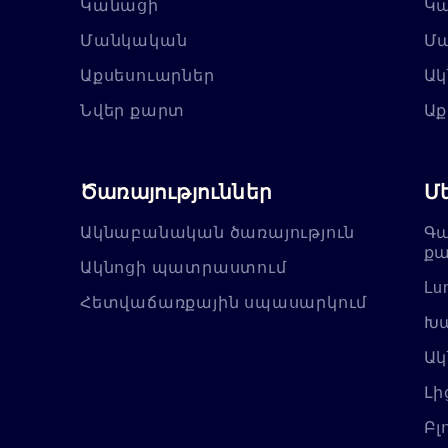
Կանացի
Կ
Մանկական
Մ
Աքսեսուարներ
Ակ
Նվեր քարտ
Աք
Ծառայություններ
Մ
Ակնաբանական ծառայություն
Գա
քա
Ակնոցի պատրաստում
Lu
Հետվաճառքային սպասարկում
Խա
Ակ
Լի
Բլ