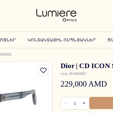
ՆՈՑՆԵՐ
ԿՈՆՏԱԿՏԱՅԻՆ ՈՍՊՆՅԱԿՆԵՐ
Ծ
 10A051
Dior | CD ICON 
Կոդ
:
00-0042907
229,000 AMD
−
+
1