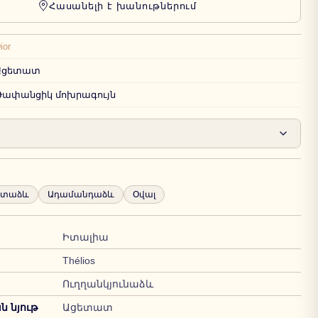
Հասանելի է խանութներում
ior
Ացետատ
Թափանցիկ մոխրագույն
րտաձև
Ադամանդաձև
Օվալ
Իտալիա
Thélios
Ուղղանկյունաձև
 նյութ
Ացետատ