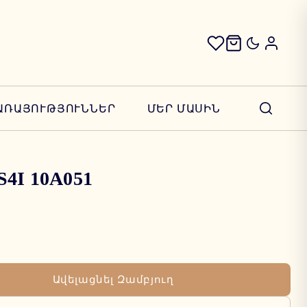
ԱՌԱՅՈՒԹՅՈՒՆՆԵՐ
ՄԵՐ ՄԱՍԻՆ
S4I 10A051
Ավելացնել Զամբյուղ