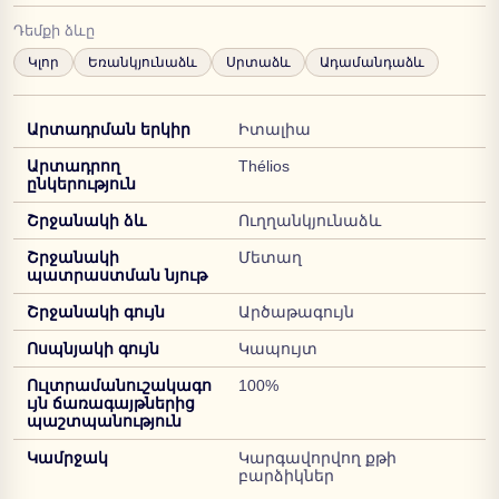
Դեմքի ձևը
Կլոր
Եռանկյունաձև
Սրտաձև
Ադամանդաձև
Արտադրման երկիր
Իտալիա
Արտադրող
Thélios
ընկերություն
Շրջանակի ձև
Ուղղանկյունաձև
Շրջանակի
Մետաղ
պատրաստման նյութ
Շրջանակի գույն
Արծաթագույն
Ոսպնյակի գույն
Կապույտ
Ուլտրամանուշակագո
100%
ւյն ճառագայթներից
պաշտպանություն
Կամրջակ
Կարգավորվող քթի
բարձիկներ