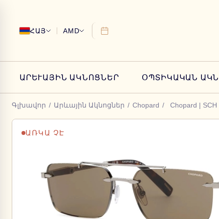
ՀԱՅ
AMD
ԱՐԵՒԱՅԻՆ ԱԿՆՈՑՆԵՐ
ՕՊՏԻԿԱԿԱՆ ԱԿ
Գլխավոր
/
Արևային Ակնոցներ
/
Chopard
/
Chopard | SCH
ԱՌԿԱ ՉԷ