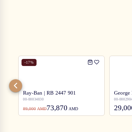
-
17
%
Ray-Ban | RB 2447 901
George 
00-00034830
00-000290
73,870
29,00
89,000
AMD
AMD