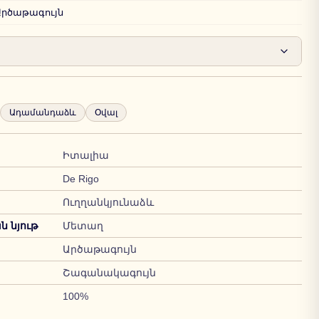
Արծաթագույն
Ադամանդաձև
Օվալ
Իտալիա
De Rigo
Ուղղանկյունաձև
 նյութ
Մետաղ
Արծաթագույն
Շագանակագույն
100%