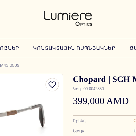
ՆՈՑՆԵՐ
ԿՈՆՏԱԿՏԱՅԻՆ ՈՍՊՆՅԱԿՆԵՐ
Ծ
 M43 0509
Chopard | SCH 
Կոդ
:
00-0042850
399,000 AMD
Բրենդ
C
Նյութ