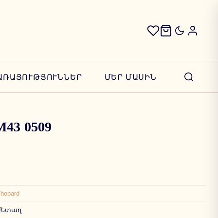
ԱՌԱՅՈՒԹՅՈՒՆՆԵՐ
ՄԵՐ ՄԱՍԻՆ
M43 0509
hopard
Մետաղ