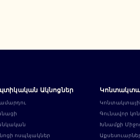
պտիկական Ակնոցներ
Կոնտակտայ
ամարդու
Կոնտակտայի
անացի
Գունավոր կո
անկական
Խնամքի Միջո
նոցի ոսպնյակներ
Աքսեսուարնե