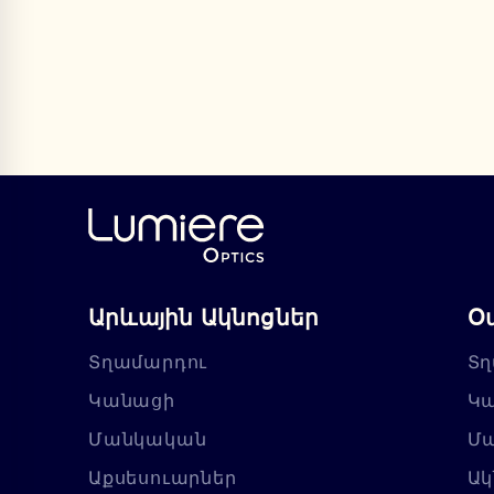
Արևային Ակնոցներ
Օ
Տղամարդու
Տղ
Կանացի
Կ
Մանկական
Մ
Աքսեսուարներ
Ակ