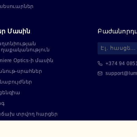
սեսուարներ
եր Մասին
Բաժանորդա
ղտնիության
ղաքականություն
miere Optics-ի մասին
+374 94 085
նութ-սրահներ
support@lum
նաբույժներ
ցենզիա
ոգ
ճախ տրվող հարցեր