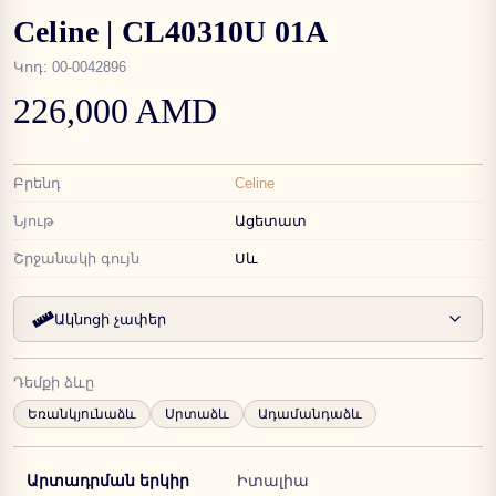
Celine | CL40310U 01A
Կոդ
:
00-0042896
226,000 AMD
Բրենդ
Celine
Նյութ
Ացետատ
Շրջանակի գույն
Սև
Ակնոցի չափեր
Դեմքի ձևը
Եռանկյունաձև
Սրտաձև
Ադամանդաձև
Արտադրման երկիր
Իտալիա