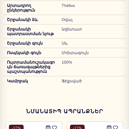
Արտադրող
Thélios
ընկերություն
Շրջանակի ձև
Օվալ
Շրջանակի
Ացետատ
պատրաստման նյութ
Շրջանակի գույն
Սև
Ոսպնյակի գույն
Մոխրագույն
Ուլտրամանուշակագո
100%
ւյն ճառագայթներից
պաշտպանություն
Կամրջակ
Ֆիքսված
ՆՄԱՆԱՏԻՊ ԱՊՐԱՆՔՆԵՐ
-
17
%
-
17
%