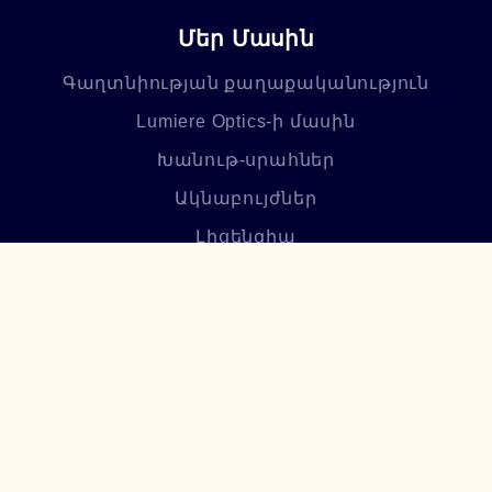
Մեր Մասին
Գաղտնիության քաղաքականություն
Lumiere Optics-ի մասին
Խանութ-սրահներ
Ակնաբույժներ
Լիցենզիա
Բլոգ
Հաճախ տրվող հարցեր
Բաժանորդագրվեք մեր
նորություններին