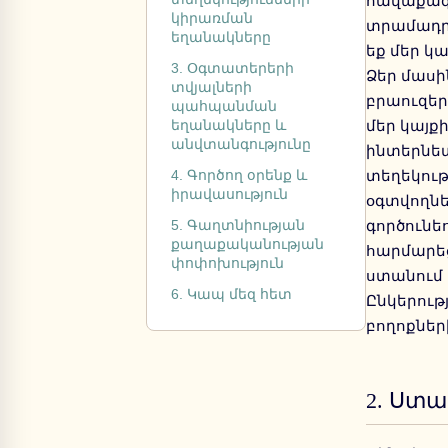
հավաքագր
կիրառման
տրամադրե
եղանակները
եք մեր կ
3. Օգտատերերի
Ձեր մասի
տվյալների
բրաուզեր
պահպանման
եղանակները և
մեր կայք
անվտանգությունը
ինտերնետ
4. Գործող օրենք և
տեղեկությ
իրավասություն
օգտվողնե
5. Գաղտնիության
գործունեո
քաղաքականության
հարմարեց
փոփոխություն
ստանում 
6. Կապ մեզ հետ
Ընկերութ
բողոքներ
2.
Ստաց