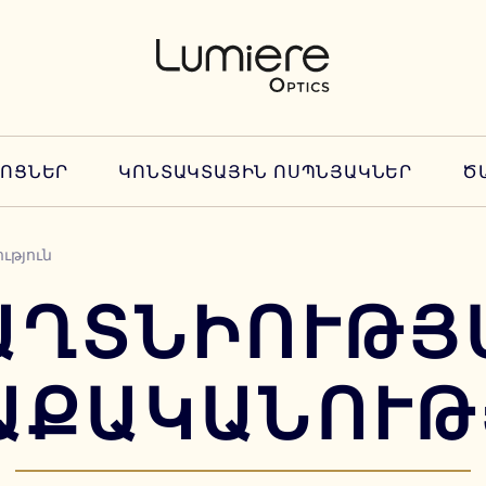
ՆՈՑՆԵՐ
ԿՈՆՏԱԿՏԱՅԻՆ ՈՍՊՆՅԱԿՆԵՐ
Ծ
ւթյուն
ԱՂՏՆԻՈՒԹՅ
ԱՔԱԿԱՆՈՒԹ