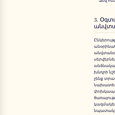
Ձեզ հե
3.
Օգտ
անվտա
Ընկերութ
անօրինակ
անվտանգո
սերվերնե
անձնական
խնդրի նշ
չենք տրա
նախատեսվ
փոխկապակ
ծառայութ
կազմակեր
նպատակով