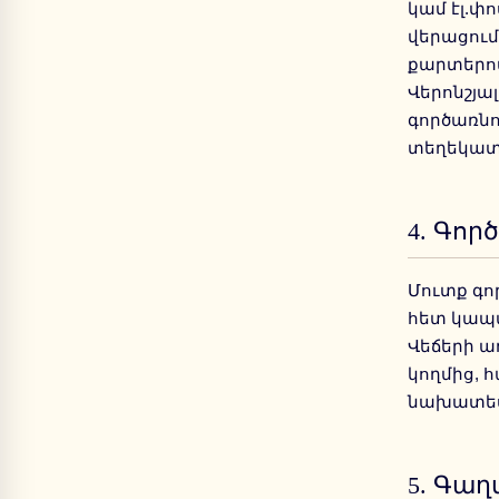
կամ էլ.փ
վերացում
քարտերով
Վերոնշյա
գործառնո
տեղեկատվ
4.
Գործ
Մուտք գոր
հետ կապվ
Վեճերի ա
կողմից, 
նախատես
5.
Գաղ