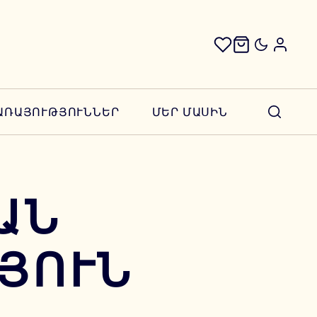
ԱՌԱՅՈՒԹՅՈՒՆՆԵՐ
ՄԵՐ ՄԱՍԻՆ
ԱՆ
ՅՈՒՆ