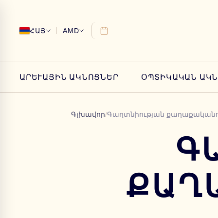
ՀԱՅ
AMD
ԱՐԵՒԱՅԻՆ ԱԿՆՈՑՆԵՐ
ՕՊՏԻԿԱԿԱՆ ԱԿ
Գլխավոր
/
Գաղտնիության քաղաքականո
Գ
ՔԱՂ