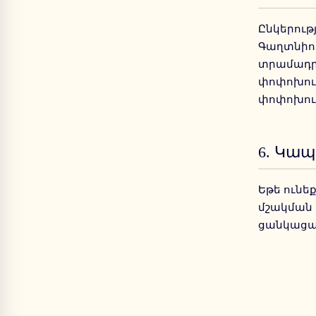
Ընկերութ
Գաղտնիու
տրամադրա
փոփոխութ
փոփոխութ
6.
Կապ 
Եթե ունե
մշակման վ
ցանկացա