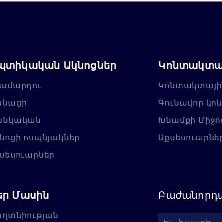
պտիկական Ակնոցներ
Կոնտակտայ
ամարդու
Կոնտակտայի
անացի
Գունավոր կո
անկական
Խնամքի Միջո
նոցի ոսպնյակներ
Աքսեսուարնե
սեսուարներ
եր Մասին
Բաժանորդա
ղտնիության