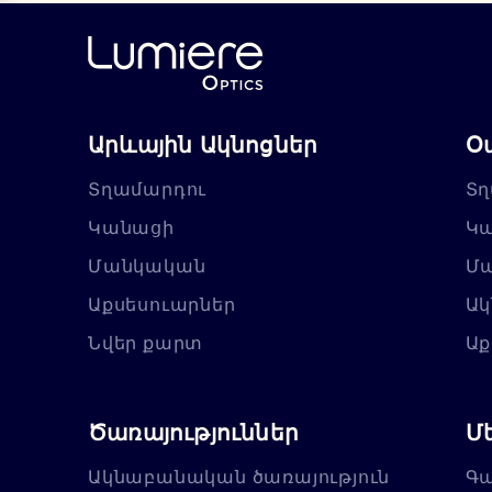
Արևային Ակնոցներ
Օ
Տղամարդու
Տղ
Կանացի
Կ
Մանկական
Մ
Աքսեսուարներ
Ակ
Նվեր քարտ
Աք
Ծառայություններ
Մ
Ակնաբանական ծառայություն
Գա