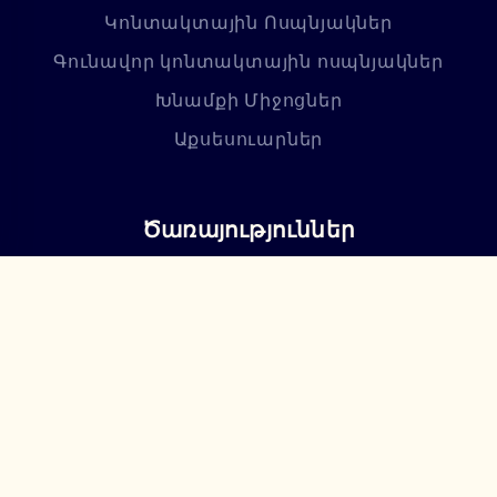
Կոնտակտային Ոսպնյակներ
Գունավոր կոնտակտային ոսպնյակներ
Խնամքի Միջոցներ
Աքսեսուարներ
Ծառայություններ
Ակնաբանական ծառայություն
Ակնոցի պատրաստում
Հետվաճառքային սպասարկում
Մեր Մասին
Գաղտնիության քաղաքականություն