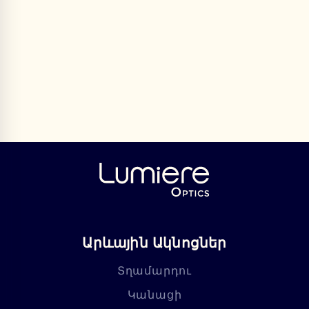
Արևային Ակնոցներ
Տղամարդու
Կանացի