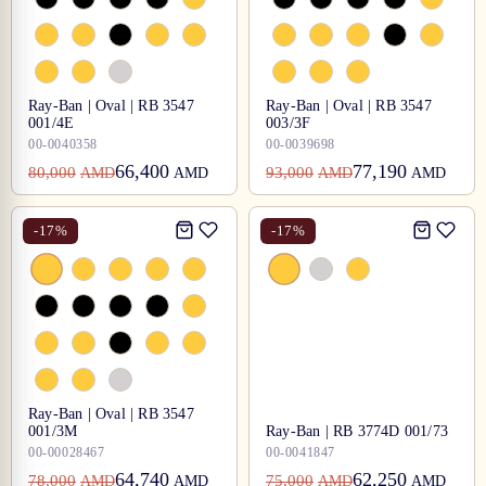
Ray-Ban | Oval | RB 3547
Ray-Ban | Oval | RB 3547
001/4E
003/3F
00-0040358
00-0039698
66,400
77,190
80,000
93,000
AMD
AMD
AMD
AMD
-
17
%
-
17
%
Ray-Ban | Oval | RB 3547
001/3M
Ray-Ban | RB 3774D 001/73
00-00028467
00-0041847
64,740
62,250
78,000
75,000
AMD
AMD
AMD
AMD