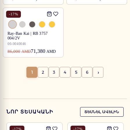
-
17
%
Ray-Ban Kai | RB 3757
004/2V
00-0040046
71,380
86,000
AMD
AMD
›
1
2
3
4
5
6
ՆՈՐ ՏԵՍԱԿԱՆԻ
ՏԵՍՆԵԼ ԱՎԵԼԻՆ
-
17
%
-
17
%