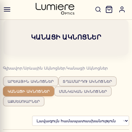
ԿԱՆԱՑԻ ԱԿՆՈՑՆԵՐ
Գլխավոր
/
Արևային Ակնոցներ
/
Կանացի Ակնոցներ
ԱՐԵՒԱՅԻՆ ԱԿՆՈՑՆԵՐ
ՏՂԱՄԱՐԴՈՒ ԱԿՆՈՑՆԵՐ
ԿԱՆԱՑԻ ԱԿՆՈՑՆԵՐ
ՄԱՆԿԱԿԱՆ ԱԿՆՈՑՆԵՐ
ԱՔՍԵՍՈՒԱՐՆԵՐ