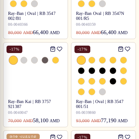
Ray-Ban | Oval | RB 3547
Ray-Ban Oval | RB 3547N
002/B1
001/R5
00-0040366
00-0040359
66,400
66,400
80,000
80,000
AMD
AMD
AMD
AMD
-
17
%
-
17
%
Ray-Ban Kai | RB 3757
Ray-Ban | Oval | RB 3547
921387
001/51
00-0040047
00-0039860
58,100
77,190
70,000
93,000
AMD
AMD
AMD
AMD
ԹՈՓ ՎԱՃԱՌՔ
-
17
%