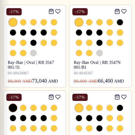
-
17
%
-
17
%
Ray-Ban | Oval | RB 3547
Ray-Ban Oval | RB 3547N
001/31
001/B1
00-00028867
00-0040367
73,040
66,400
88,000
80,000
AMD
AMD
AMD
AMD
-
17
%
-
17
%