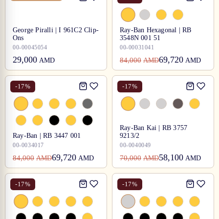
George Piralli | I 961C2 Clip-
Ray-Ban Hexagonal | RB
Ons
3548N 001 51
00-00045054
00-00031041
29,000
69,720
84,000
AMD
AMD
AMD
-
17
%
-
17
%
Ray-Ban Kai | RB 3757
Ray-Ban | RB 3447 001
9213/2
00-0034017
00-0040049
69,720
58,100
84,000
70,000
AMD
AMD
AMD
AMD
-
17
%
-
17
%