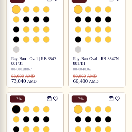
Ray-Ban | Oval | RB 3547
Ray-Ban Oval | RB 3547N
001/31
001/B1
00-00028867
00-0040367
88,000
80,000
AMD
AMD
73,040
66,400
AMD
AMD
-
17
%
-
17
%