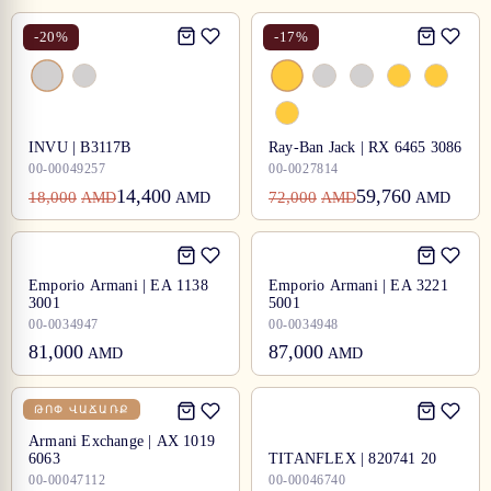
-
20
%
-
17
%
INVU | B3117B
Ray-Ban Jack | RX 6465 3086
00-00049257
00-0027814
14,400
59,760
18,000
72,000
AMD
AMD
AMD
AMD
Emporio Armani | EA 1138
Emporio Armani | EA 3221
3001
5001
00-0034947
00-0034948
81,000
87,000
AMD
AMD
ԹՈՓ ՎԱՃԱՌՔ
Armani Exchange | AX 1019
6063
TITANFLEX | 820741 20
00-00047112
00-00046740