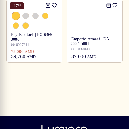
-
17
%
Ray-Ban Jack | RX 6465
Emporio Armani | EA
3086
3221 5001
00-0027814
00-0034948
72,000
AMD
59,760
87,000
AMD
AMD