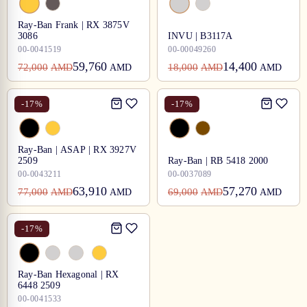
Ray-Ban Frank | RX 3875V
3086
INVU | B3117A
00-0041519
00-00049260
59,760
14,400
72,000
18,000
AMD
AMD
AMD
AMD
-
17
%
-
17
%
Ray-Ban | ASAP | RX 3927V
2509
Ray-Ban | RB 5418 2000
00-0043211
00-0037089
63,910
57,270
77,000
69,000
AMD
AMD
AMD
AMD
-
17
%
Ray-Ban Hexagonal | RX
6448 2509
00-0041533