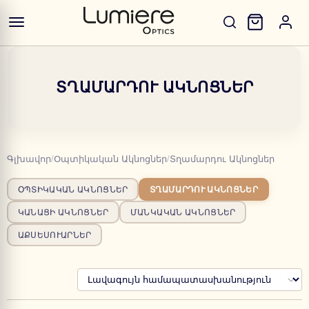
ՏՂԱՄԱՐԴՈՒ ԱԿՆՈՑՆԵՐ
Գլխավոր
/
Օպտիկական Ակնոցներ
/
Տղամարդու Ակնոցներ
ՕՊՏԻԿԱԿԱՆ ԱԿՆՈՑՆԵՐ
ՏՂԱՄԱՐԴՈՒ ԱԿՆՈՑՆԵՐ
ԿԱՆԱՑԻ ԱԿՆՈՑՆԵՐ
ՄԱՆԿԱԿԱՆ ԱԿՆՈՑՆԵՐ
ԱՔՍԵՍՈՒԱՐՆԵՐ