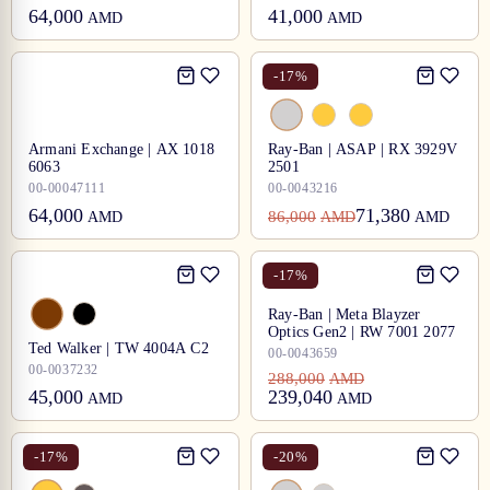
64,000
41,000
AMD
AMD
-
17
%
Armani Exchange | AX 1018
Ray-Ban | ASAP | RX 3929V
6063
2501
00-00047111
00-0043216
64,000
71,380
86,000
AMD
AMD
AMD
-
17
%
Ray-Ban | Meta Blayzer
Optics Gen2 | RW 7001 2077
Ted Walker | TW 4004A C2
00-0043659
00-0037232
288,000
AMD
45,000
239,040
AMD
AMD
-
17
%
-
20
%