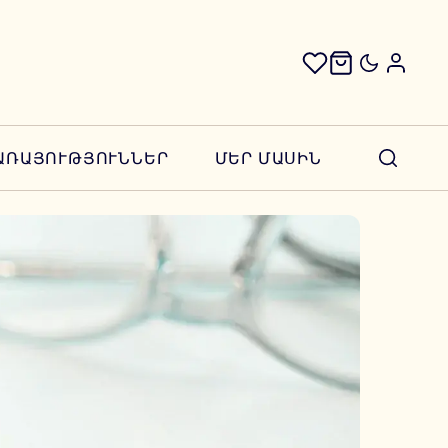
ԱՌԱՅՈՒԹՅՈՒՆՆԵՐ
ՄԵՐ ՄԱՍԻՆ