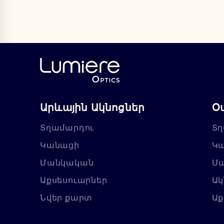
Արևային Ակնոցներ
Օ
Տղամարդու
Տղ
Կանացի
Կ
Մանկական
Մ
Աքսեսուարներ
Ակ
Նվեր քարտ
Աք