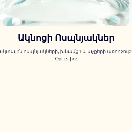
Ակնոցի Ոսպնյակներ
կտային ոսպնյակների, խնամքի և աչքերի առողջությա
Optics-ից։