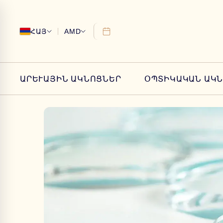
ՀԱՅ
AMD
ԱՐԵՒԱՅԻՆ ԱԿՆՈՑՆԵՐ
ՕՊՏԻԿԱԿԱՆ ԱԿ