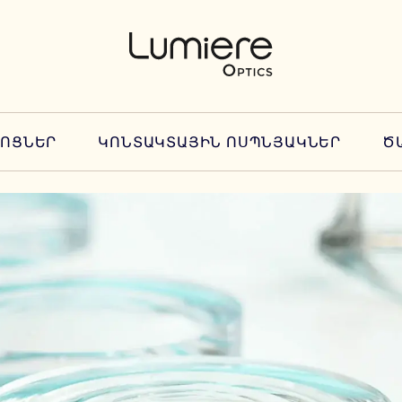
ՆՈՑՆԵՐ
ԿՈՆՏԱԿՏԱՅԻՆ ՈՍՊՆՅԱԿՆԵՐ
Ծ