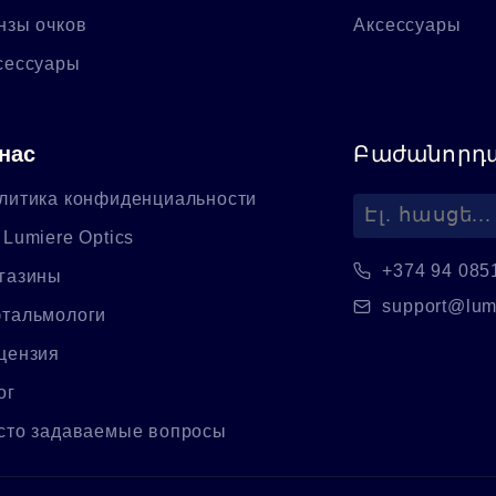
нзы очков
Аксессуары
сессуары
нас
Բաժանորդա
литика конфиденциальности
 Lumiere Optics
+374 94 085
газины
support@lum
тальмологи
цензия
ог
сто задаваемые вопросы