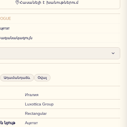
Հասանելի է խանութներում
VOGUE
цетат
Շագանակագույն
Ադամանդաձև
Օվալ
Италия
Luxottica Group
Rectangular
 նյութ
Ацетат