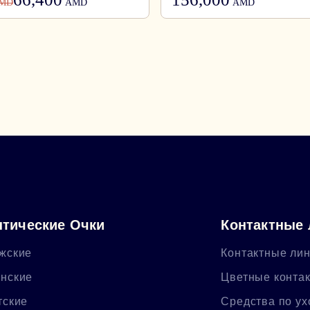
MD
AMD
AMD
тические Очки
Контактные
жские
Контактные ли
нские
Цветные конта
тские
Средства по ух