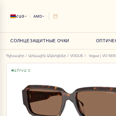
ՀԱՅ
AMD
СОЛНЦЕЗАЩИТНЫЕ ОЧКИ
ОПТИЧЕ
Գլխավոր
/
Արևային Ակնոցներ
/
VOGUE
/
Vogue | VO 56
ԱՌԿԱ Է