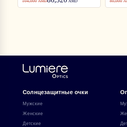
104,000
80,000
AMD
AMD
A
Солнцезащитные очки
Оп
Мужские
Му
Женские
Же
Детские
Де