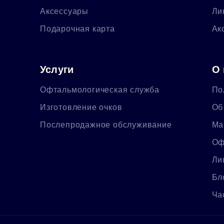
Аксессуары
Ли
Подарочная карта
Ак
Услуги
О 
Офтальмологическая служба
По
Изготовление очков
Об
Послепродажное обслуживание
Ма
Оф
Ли
Бл
Ча