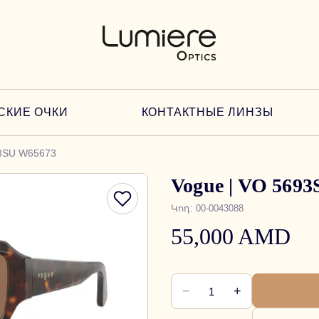
СКИЕ ОЧКИ
КОНТАКТНЫЕ ЛИНЗЫ
93SU W65673
Vogue | VO 569
Կոդ
:
00-0043088
55,000 AMD
−
+
1