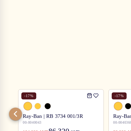
-
17
%
-
17
%
Ray-Ban | RB 3734 001/3R
Ray-Ban
00-0040043
00-004036
86,320