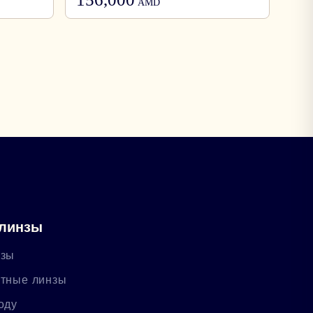
AMD
 линзы
нзы
ктные линзы
оду