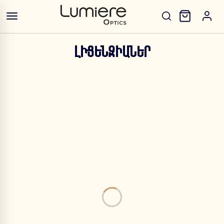
ԼԻՑԵՆԶԻԱՆԵՐ