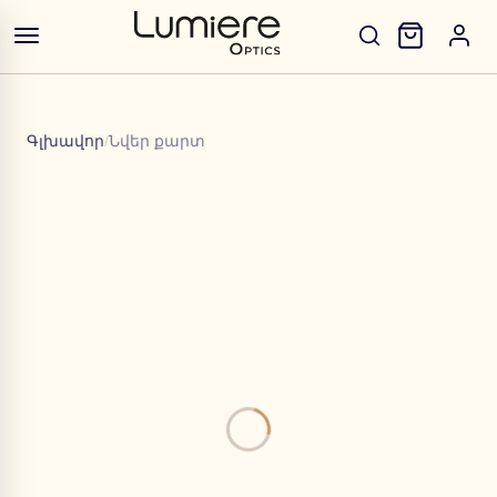
Գլխավոր
/
Նվեր քարտ