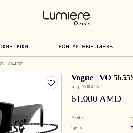
СКИЕ ОЧКИ
КОНТАКТНЫЕ ЛИНЗЫ
5SU W44/87
Vogue | VO 565
Կոդ
:
00-0042242
61,000 AMD
Բրենդ
Նյութ
П