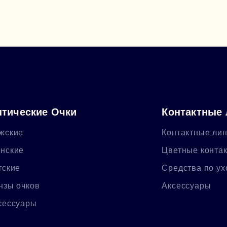
тические Очки
Контактные
жские
Контактные ли
нские
Цветные конта
тские
Средства по ух
нзы очков
Аксессуары
сессуары