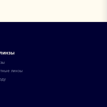
 линзы
нзы
ктные линзы
оду