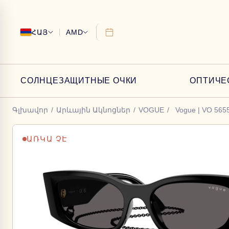
ՀԱՅ
AMD
СОЛНЦЕЗАЩИТНЫЕ ОЧКИ
ОПТИЧЕ
Գլխավոր
/
Արևային Ակնոցներ
/
VOGUE
/
Vogue | VO 565
ԱՌԿԱ ՉԷ