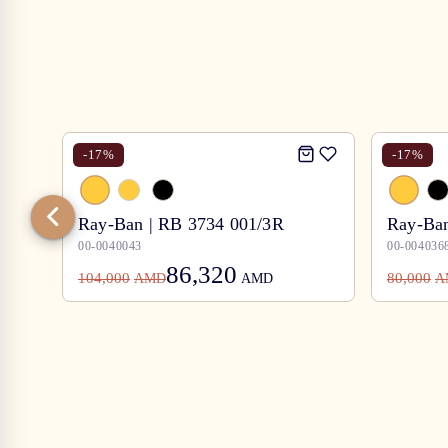
-
17
%
-
17
%
Ray-Ban | RB 3734 001/3R
Ray-Ban
00-0040043
00-004036
86,320
104,000
80,000
AMD
AMD
A