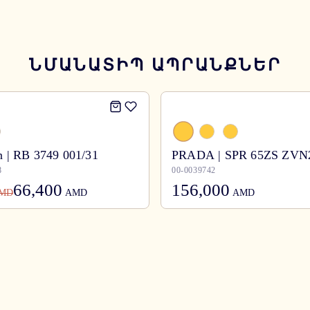
ՆՄԱՆԱՏԻՊ ԱՊՐԱՆՔՆԵՐ
 | RB 3749 001/31
PRADA | SPR 65ZS ZVN
8
00-0039742
66,400
156,000
MD
AMD
AMD