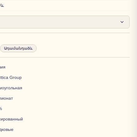
Սև
Ադամանդաձև
лия
ttica Group
моугольная
пионат
%
сированный
дковые