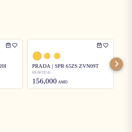
20I
PRADA | SPR 65ZS ZVN09T
Bur
00-0039741
00-0
156,000
12
AMD