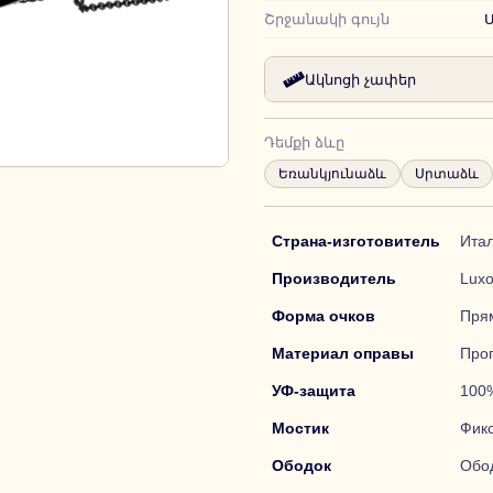
Շրջանակի գույն
Ակնոցի չափեր
Դեմքի ձևը
Եռանկյունաձև
Սրտաձև
Страна-изготовитель
Ита
Производитель
Luxo
Форма очков
Пря
Материал оправы
Про
УФ-защита
100
Мостик
Фик
Ободок
Обо