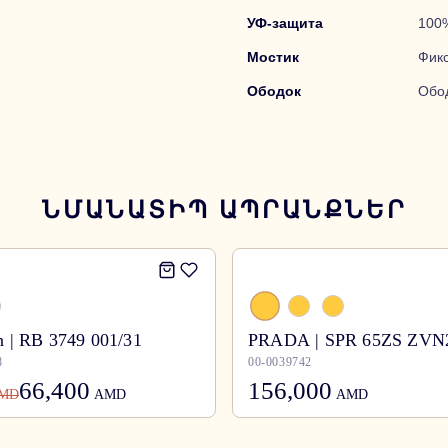
УФ-защита
100
Мостик
Фик
Ободок
Обо
ՆՄԱՆԱՏԻՊ ԱՊՐԱՆՔՆԵՐ
 | RB 3749 001/31
PRADA | SPR 65ZS ZVN
8
00-0039742
66,400
156,000
MD
AMD
AMD