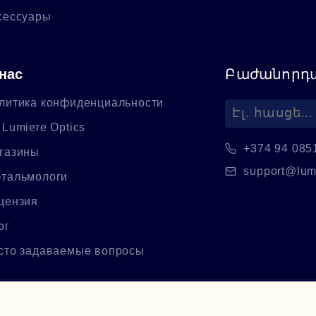
сессуары
нас
Բաժանորդա
литика конфиденциальности
 Lumiere Optics
+374 94 085
газины
support@lum
тальмологи
цензия
ог
сто задаваемые вопросы