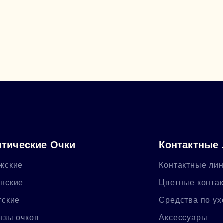
тические Очки
Контактные
жские
Контактные ли
нские
Цветные конта
тские
Средства по ух
нзы очков
Аксессуары