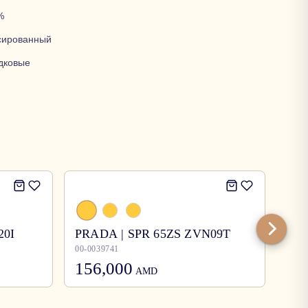
%
сированный
дковые
20I
PRADA | SPR 65ZS ZVN09T
Bur
00-0039741
00-0
156,000
12
AMD