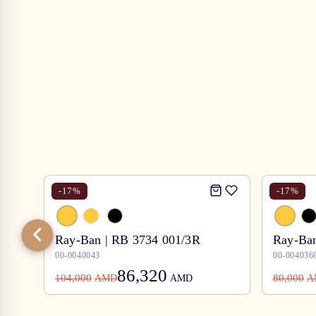
-
17
%
-
17
%
Ray-Ban | RB 3734 001/3R
Ray-Ban
00-0040043
00-004036
86,320
104,000
80,000
AMD
AMD
A