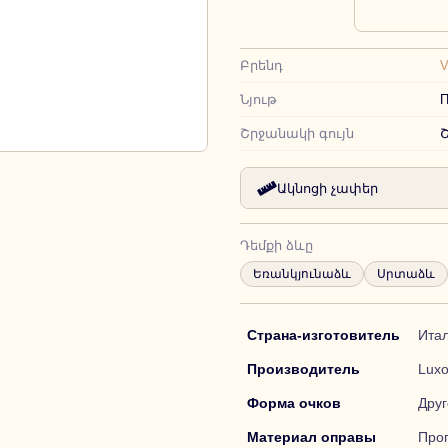
Բրենդ
Նյութ
П
Շրջանակի գույն
Ակնոցի չափեր
Դեմքի ձևը
Եռանկյունաձև
Սրտաձև
Страна-изготовитель
Ита
Производитель
Luxo
Форма очков
Друг
Материал оправы
Про