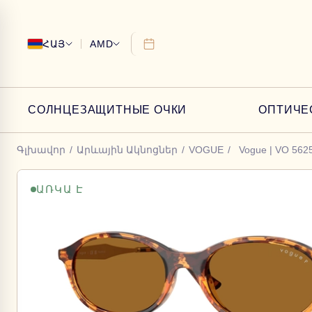
ՀԱՅ
AMD
СОЛНЦЕЗАЩИТНЫЕ ОЧКИ
ОПТИЧЕ
Գլխավոր
/
Արևային Ակնոցներ
/
VOGUE
/
Vogue | VO 562
ԱՌԿԱ Է