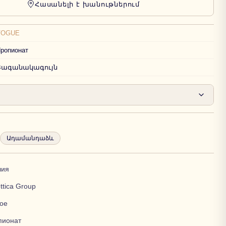
Հասանելի է խանութներում
VOGUE
ропионат
Շագանակագույն
Ադամանդաձև
лия
ttica Group
ое
пионат