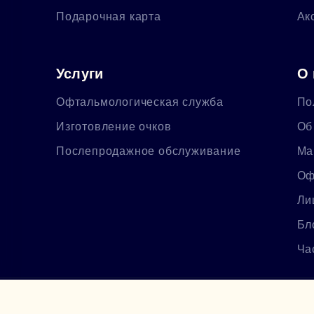
Подарочная карта
Ак
Услуги
О 
Офтальмологическая служба
По
Изготовление очков
Об
Послепродажное обслуживание
Ма
Оф
Ли
Бл
Ча