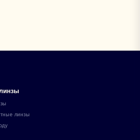
 линзы
нзы
ктные линзы
оду