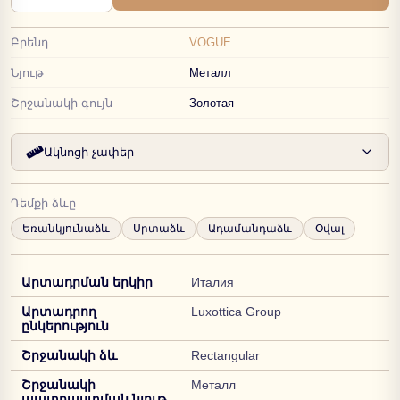
Բրենդ
VOGUE
Նյութ
Металл
Շրջանակի գույն
Золотая
Ակնոցի չափեր
Դեմքի ձևը
Եռանկյունաձև
Սրտաձև
Ադամանդաձև
Օվալ
Արտադրման երկիր
Италия
Արտադրող
Luxottica Group
ընկերություն
Շրջանակի ձև
Rectangular
Շրջանակի
Металл
պատրաստման նյութ