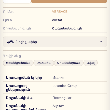
Բրենդ
VERSACE
Նյութ
Ацетат
Շրջանակի գույն
Շագանակագույն
Ակնոցի չափեր
Դեմքի ձևը
Եռանկյունաձև
Սրտաձև
Ադամանդաձև
Օվալ
Արտադրման երկիր
Италия
Արտադրող
Luxottica Group
ընկերություն
Շրջանակի ձև
Rectangular
Շրջանակի
Ацетат
պատրաստման նյութ