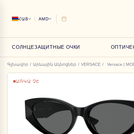
ՀԱՅ
AMD
СОЛНЦЕЗАЩИТНЫЕ ОЧКИ
ОПТИЧЕ
Գլխավոր
/
Արևային Ակնոցներ
/
VERSACE
/
Versace | MO
ԱՌԿԱ ՉԷ