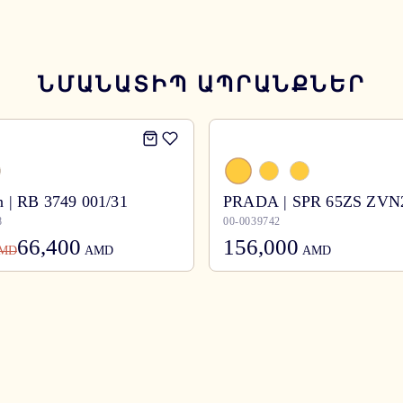
ՆՄԱՆԱՏԻՊ ԱՊՐԱՆՔՆԵՐ
 | RB 3749 001/31
PRADA | SPR 65ZS ZVN
8
00-0039742
66,400
156,000
MD
AMD
AMD