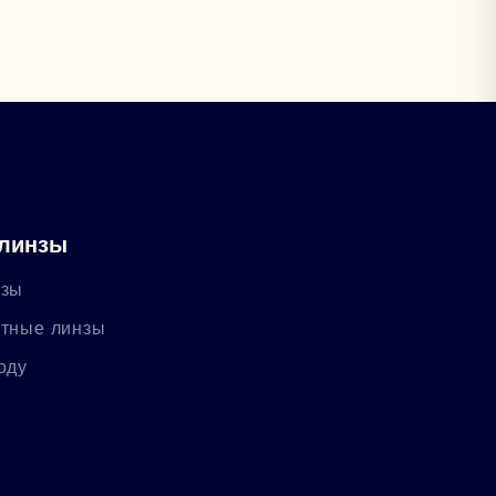
 линзы
нзы
ктные линзы
оду