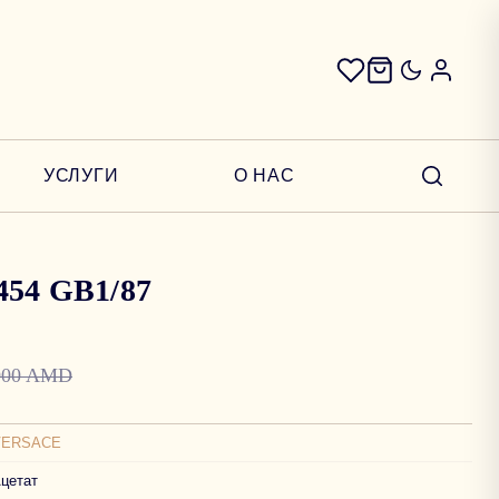
УСЛУГИ
О НАС
454 GB1/87
000 AMD
VERSACE
цетат