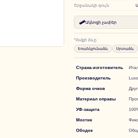
Շրջանակի գույն
Ակնոցի չափեր
Դեմքի ձևը
Եռանկյունաձև
Սրտաձև
Страна-изготовитель
Ита
Производитель
Luxo
Форма очков
Друг
Материал оправы
Про
УФ-защита
100
Мостик
Фик
Ободок
Обо