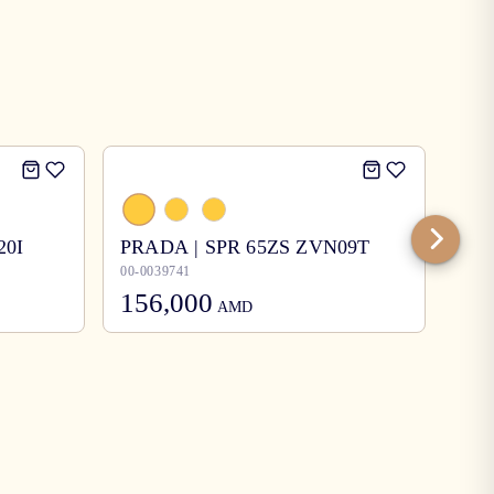
20I
PRADA | SPR 65ZS ZVN09T
Bur
00-0039741
00-0
156,000
12
AMD