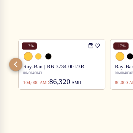
-
17
%
-
17
%
Ray-Ban | RB 3734 001/3R
Ray-Ban
00-0040043
00-004036
86,320
104,000
80,000
AMD
AMD
A