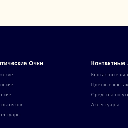
тические Очки
Контактные
жские
Контактные ли
нские
Цветные конта
тские
Средства по ух
нзы очков
Аксессуары
сессуары