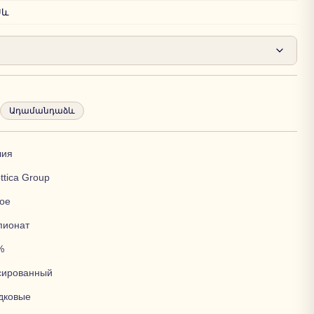
Սև
Ադամանդաձև
лия
ttica Group
ое
пионат
%
сированный
дковые