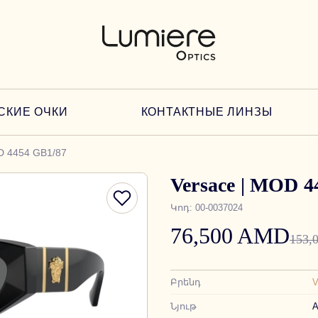
СКИЕ ОЧКИ
КОНТАКТНЫЕ ЛИНЗЫ
D 4454 GB1/87
Versace | MOD 4
Կոդ
:
00-0037024
76,500 AMD
153,
Բրենդ
Նյութ
А