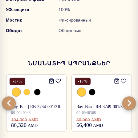
УФ-защита
100%
Мостик
Фиксированный
Ободок
Ободковые
ՆՄԱՆԱՏԻՊ ԱՊՐԱՆՔՆԵՐ
-
17
%
-
17
%
Ray-Ban | RB 3734 001/3R
Ray-Ban | RB 3749 001/31
00-0040043
00-0040368
104,000
80,000
AMD
AMD
86,320
66,400
AMD
AMD