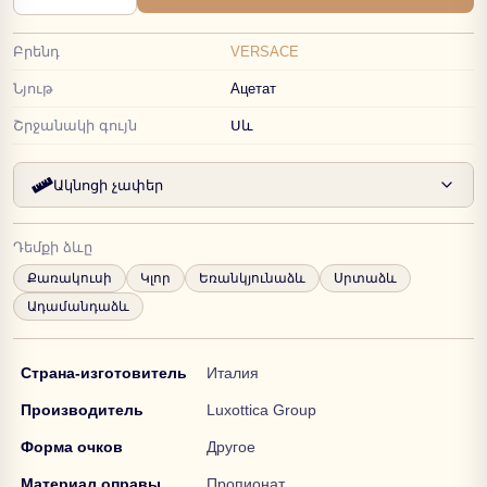
Բրենդ
VERSACE
Նյութ
Ацетат
Շրջանակի գույն
Սև
Ակնոցի չափեր
Դեմքի ձևը
Քառակուսի
Կլոր
Եռանկյունաձև
Սրտաձև
Ադամանդաձև
Страна-изготовитель
Италия
Производитель
Luxottica Group
Форма очков
Другое
Материал оправы
Пропионат