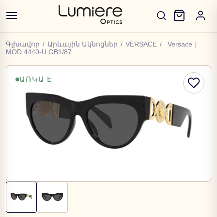
Գլխավոր
/
Արևային Ակնոցներ
/
VERSACE
/
Versace |
MOD 4440-U GB1/87
ԱՌԿԱ Է