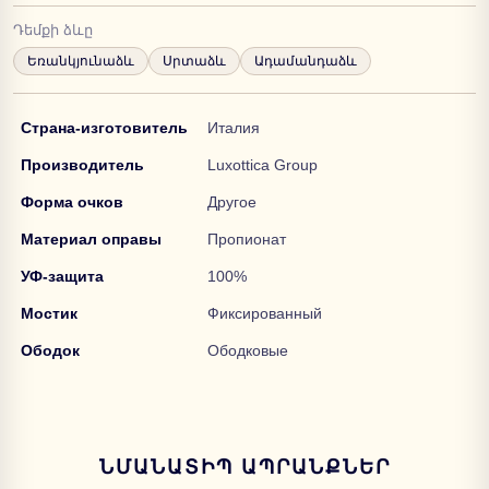
Դեմքի ձևը
Եռանկյունաձև
Սրտաձև
Ադամանդաձև
Страна-изготовитель
Италия
Производитель
Luxottica Group
Форма очков
Другое
Материал оправы
Пропионат
УФ-защита
100%
Мостик
Фиксированный
Ободок
Ободковые
ՆՄԱՆԱՏԻՊ ԱՊՐԱՆՔՆԵՐ