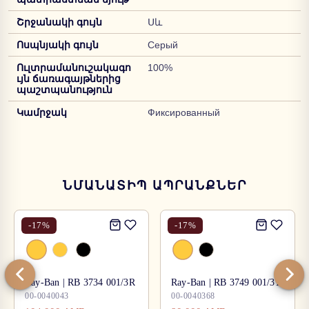
Շրջանակի գույն
Սև
Ոսպնյակի գույն
Серый
Ուլտրամանուշակագո
100%
ւյն ճառագայթներից
պաշտպանություն
Կամրջակ
Фиксированный
ՆՄԱՆԱՏԻՊ ԱՊՐԱՆՔՆԵՐ
-
17
%
-
17
%
Ray-Ban | RB 3734 001/3R
Ray-Ban | RB 3749 001/31
00-0040043
00-0040368