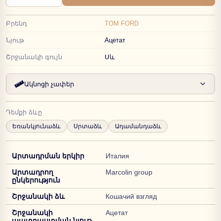
Բրենդ
TOM FORD
Նյութ
Ацетат
Շրջանակի գույն
Սև
Ակնոցի չափեր
Դեմքի ձևը
Եռանկյունաձև
Սրտաձև
Ադամանդաձև
Արտադրման երկիր
Италия
Արտադրող
Marcolin group
ընկերություն
Շրջանակի ձև
Кошачий взгляд
Շրջանակի
Ацетат
պատրաստման նյութ