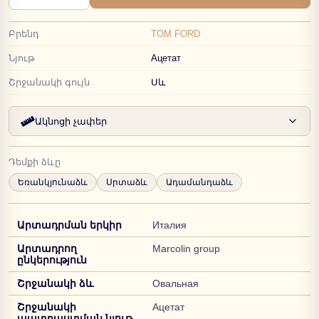
Բրենդ
TOM FORD
Նյութ
Ацетат
Շրջանակի գույն
Սև
Ակնոցի չափեր
Դեմքի ձևը
Եռանկյունաձև
Սրտաձև
Ադամանդաձև
Արտադրման երկիր
Италия
Արտադրող
Marcolin group
ընկերություն
Շրջանակի ձև
Овальная
Շրջանակի
Ацетат
պատրաստման նյութ