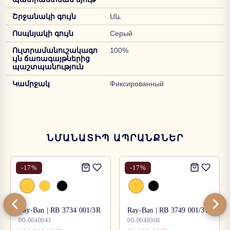
Շրջանակի գույն
Սև
Ոսպնյակի գույն
Серый
Ուլտրամանուշակագո
100%
ւյն ճառագայթներից
պաշտպանություն
Կամրջակ
Фиксированный
ՆՄԱՆԱՏԻՊ ԱՊՐԱՆՔՆԵՐ
-
17
%
-
17
%
Ray-Ban | RB 3734 001/3R
Ray-Ban | RB 3749 001/31
00-0040043
00-0040368