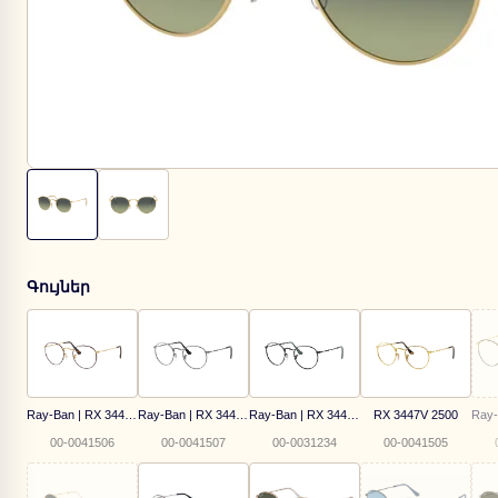
Գույներ
Ray-Ban | RX 3447V 3188
Ray-Ban | RX 3447-V 2620
Ray-Ban | RX 3447V 2509
RX 3447V 2500
00-0041506
00-0041507
00-0031234
00-0041505