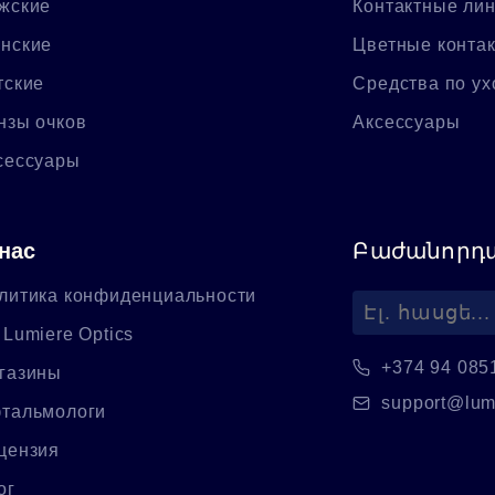
жские
Контактные ли
нские
Цветные конта
тские
Средства по ух
нзы очков
Аксессуары
сессуары
нас
Բաժանորդա
литика конфиденциальности
 Lumiere Optics
+374 94 085
газины
support@lum
тальмологи
цензия
ог