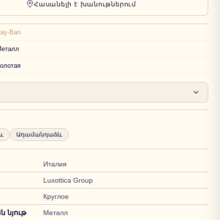
Հասանելի է խանութներում
ay-Ban
еталл
олотая
և
Ադամանդաձև
Италия
Luxottica Group
Круглое
 նյութ
Металл