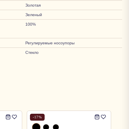
Золотая
Зеленый
100%
Регулируемые носоупоры
Стекло
-
17
%
-
17