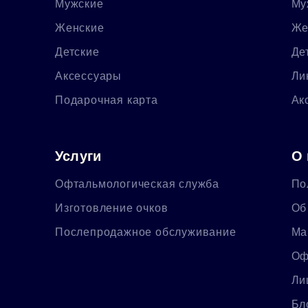
Мужские
Му
Женские
Же
Детские
Де
Аксессуары
Ли
Подарочная карта
Ак
Услуги
О 
Офтальмологическая служба
По
Изготовление очков
Об
Послепродажное обслуживание
Ма
Оф
Ли
Бл