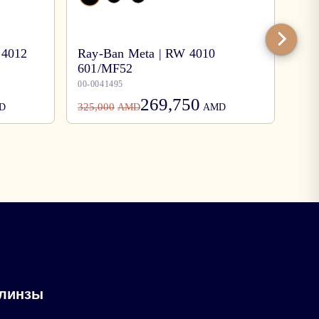
 4012
Ray-Ban Meta | RW 4010
601/MF52
Ray
00-0041495
00-0
269,750
325,000
78,0
D
AMD
AMD
 линзы