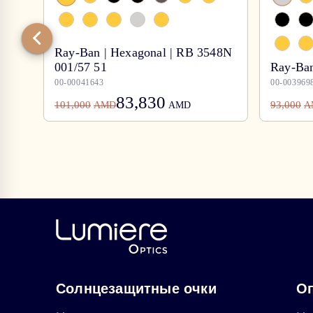
Ray-Ban | Hexagonal | RB 3548N
001/57 51
Ray-Ban
00-00041643
00-003969
83,830
101,000
93,000
AMD
AMD
A
Солнцезащитные очки
Оп