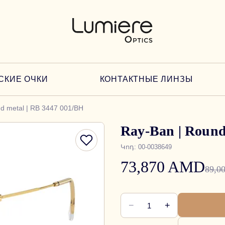
СКИЕ ОЧКИ
КОНТАКТНЫЕ ЛИНЗЫ
d metal | RB 3447 001/BH
Ray-Ban | Round
Կոդ
:
00-0038649
73,870 AMD
89,0
−
+
1