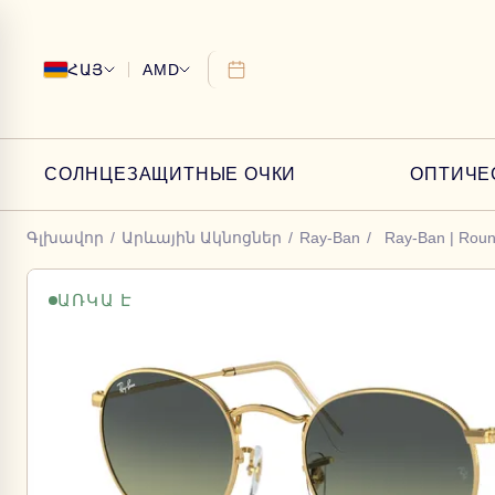
ՀԱՅ
AMD
СОЛНЦЕЗАЩИТНЫЕ ОЧКИ
ОПТИЧЕ
Գլխավոր
/
Արևային Ակնոցներ
/
Ray-Ban
/
Ray-Ban | Roun
ԱՌԿԱ Է