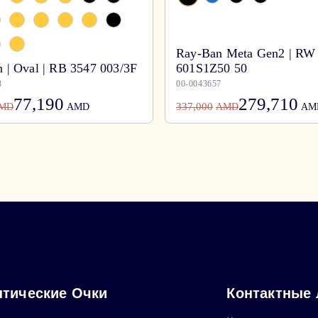
Ray-Ban Meta Gen2 | RW
 | Oval | RB 3547 003/3F
601S1Z50 50
8
00-0043657
77,190
279,710
337,000
MD
AMD
AMD
AM
тические Очки
Контактные