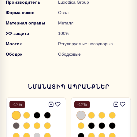
Производитель
Luxottica Group
Форма очков
Овал
Материал оправы
Металл
УФ-защита
100%
Мостик
Регулируемые
носоупорыв
Ободок
Ободковые
ՆՄԱՆԱՏԻՊ ԱՊՐԱՆՔՆԵՐ
-
17
%
-
17
%