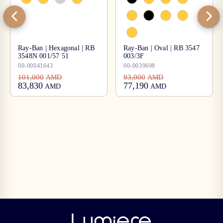
Ray-Ban | Hexagonal | RB
Ray-Ban | Oval | RB 3547
3548N 001/57 51
003/3F
00-00041643
00-0039698
101,000
93,000
AMD
AMD
83,830
77,190
AMD
AMD