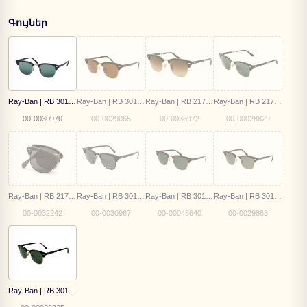
Գույներ
Ray-Ban | RB 3016 1366/G6
Ray-Ban | RB 3016 1309/33
Ray-Ban | RB 2176 1368/85 Folding Clubmaster
Ray-Ban | RB 2176 901
00-0030970
00-0029065
00-0036972
00-00028829
Ray-Ban | RB 2176 1367/B1
Ray-Ban | RB 3016 1367/B1
Ray-Ban | RB 3016 W0366
Ray-Ban | RB 3016 990/58
00-0032242
00-0030967
00-00048640
00-0029863
Ray-Ban | RB 3016 W0365