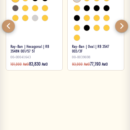
Ray-Ban | Hexagonal | RB
Ray-Ban | Oval | RB 3547
3548N 001/57 51
003/3F
00-00041643
00-0039698
83,830
77,190
101,000
AMD
AMD
93,000
AMD
AMD