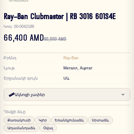
00-00028825
Ray-Ban Clubmaster | RB 3016 601S4E
Կոդ
:
00-0042188
66,400 AMD
80,000 AMD
Բրենդ
Ray-Ban
Նյութ
Металл, Ацетат
Շրջանակի գույն
Սև
Ակնոցի չափեր
Դեմքի ձևը
Քառակուսի
Կլոր
Եռանկյունաձև
Սրտաձև
Ադամանդաձև
Օվալ