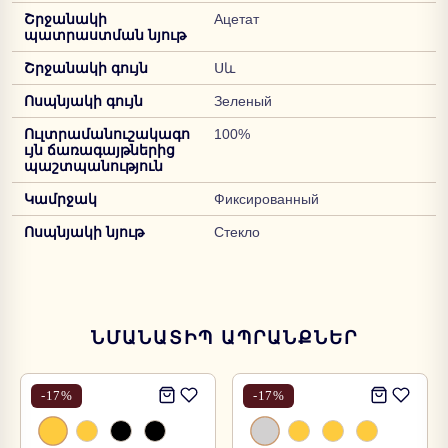
Շրջանակի
Ацетат
պատրաստման նյութ
Շրջանակի գույն
Սև
Ոսպնյակի գույն
Зеленый
Ուլտրամանուշակագո
100%
ւյն ճառագայթներից
պաշտպանություն
Կամրջակ
Фиксированный
Ոսպնյակի նյութ
Стекло
ՆՄԱՆԱՏԻՊ ԱՊՐԱՆՔՆԵՐ
-
17
%
-
17
%