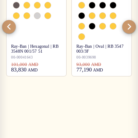
Ray-Ban | Hexagonal | RB
Ray-Ban | Oval | RB 3547
3548N 001/57 51
003/3F
00-00041643
00-0039698
101,000
93,000
AMD
AMD
83,830
77,190
AMD
AMD