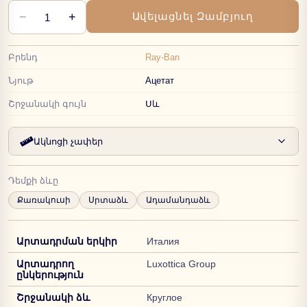
−
+
Ավելացնել Զամբյուղ
1
Բրենդ
Ray-Ban
Նյութ
Ацетат
Շրջանակի գույն
Սև
Ակնոցի չափեր
Դեմքի ձևը
Քառակուսի
Սրտաձև
Ադամանդաձև
Արտադրման երկիր
Италия
Արտադրող
Luxottica Group
ընկերություն
Շրջանակի ձև
Круглое