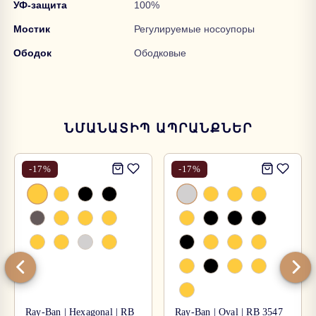
УФ-защита
100%
Мостик
Регулируемые
носоупоры
Ободок
Ободковые
ՆՄԱՆԱՏԻՊ ԱՊՐԱՆՔՆԵՐ
-
17
%
-
17
%
Ray-Ban | Hexagonal | RB
Ray-Ban | Oval | RB 3547