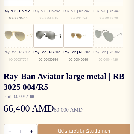
Ray-Ban | RB 3025 181 62
Ray-Ban | RB 3025 001/57 58
Ray-Ban | RB 3025 001/5F
Ray-Ban | RB 3025 001/3F 62
00-00035253
00-00048215
00-0034024
00-00030029
Ray-Ban | RB 3025 112/85 58
Ray-Ban | RB 3025 003/59
Ray-Ban | RB 3025 001/3K 62
Ray-Ban | RB 3025 004/58
00-00037704
00-00030356
00-00040266
00-00044429
Ray-Ban Aviator large metal | RB
3025 004/R5
Կոդ
:
00-0042189
66,400 AMD
80,000 AMD
−
+
Ավելացնել Զամբյուղ
1