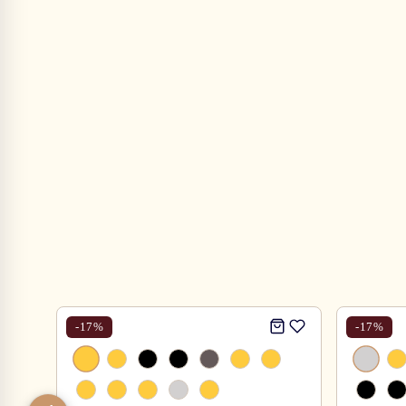
-
17
%
-
17
%