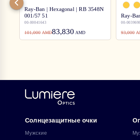
Ray-Ban | Hexagonal | RB 3548N
001/57 51
Ray-Ban
00-00041643
00-003969
83,830
101,000
93,000
AMD
AMD
A
Солнцезащитные очки
Оп
Мужские
Му