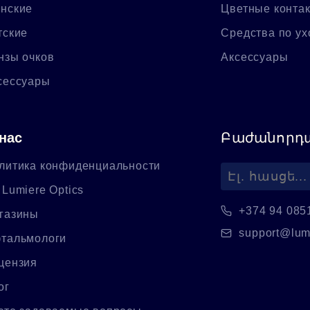
нские
Цветные конта
тские
Средства по ух
нзы очков
Аксессуары
сессуары
нас
Բաժանորդա
литика конфиденциальности
 Lumiere Optics
+374 94 085
газины
support@lum
тальмологи
цензия
ог