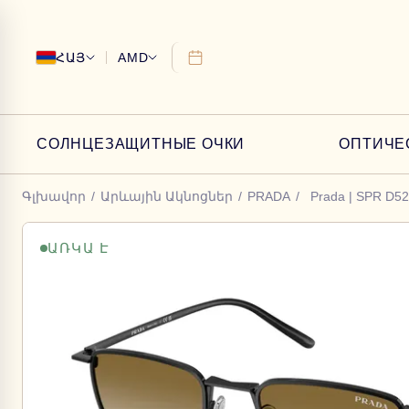
ՀԱՅ
AMD
СОЛНЦЕЗАЩИТНЫЕ ОЧКИ
ОПТИЧЕ
Գլխավոր
/
Արևային Ակնոցներ
/
PRADA
/
Prada | SPR D5
ԱՌԿԱ Է