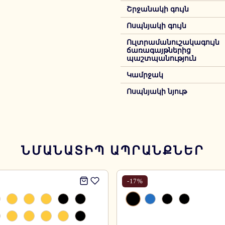
Շրջանակի գույն
Ոսպնյակի գույն
Ուլտրամանուշակագույն
ճառագայթներից
պաշտպանություն
Կամրջակ
Ոսպնյակի նյութ
ՆՄԱՆԱՏԻՊ ԱՊՐԱՆՔՆԵՐ
-
17
%