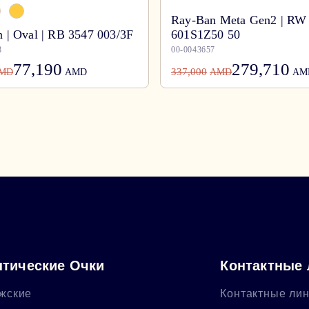
Ray-Ban Meta Gen2 | RW
 | Oval | RB 3547 003/3F
601S1Z50 50
8
00-0043657
77,190
279,710
337,000
MD
AMD
AMD
AM
тические Очки
Контактные
жские
Контактные ли