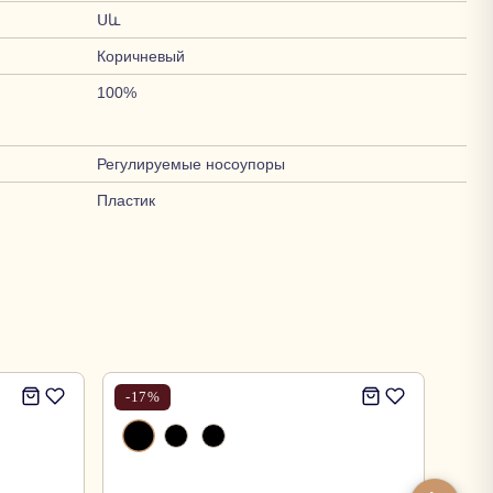
Սև
Коричневый
100%
Регулируемые носоупоры
Пластик
-
17
%
-
17