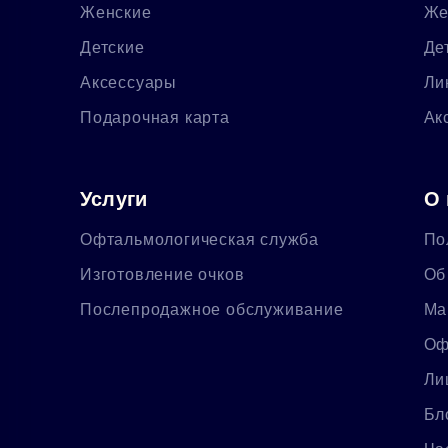
Женские
Же
Детские
Де
Аксессуары
Ли
Подарочная карта
Ак
Услуги
О 
Офтальмологическая служба
По
Изготовление очков
Об
Послепродажное обслуживание
Ма
Оф
Ли
Бл