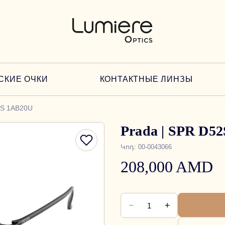
СКИЕ ОЧКИ
КОНТАКТНЫЕ ЛИНЗЫ
2S 1AB20U
Prada | SPR D5
Կոդ
:
00-0043066
208,000 AMD
−
+
1