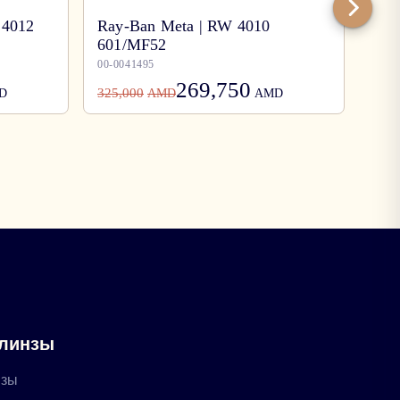
 4012
Ray-Ban Meta | RW 4010
601/MF52
Ray
00-0041495
00-0
269,750
325,000
78,0
D
AMD
AMD
 линзы
нзы