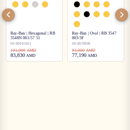
Ray-Ban | Hexagonal | RB
Ray-Ban | Oval | RB 3547
3548N 001/57 51
003/3F
00-00041643
00-0039698
101,000
93,000
AMD
AMD
83,830
77,190
AMD
AMD