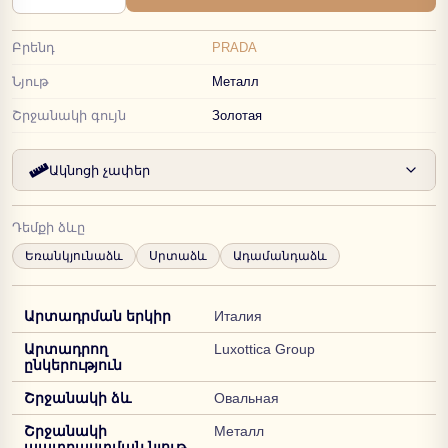
Բրենդ
PRADA
Նյութ
Металл
Շրջանակի գույն
Золотая
Ակնոցի չափեր
Դեմքի ձևը
Եռանկյունաձև
Սրտաձև
Ադամանդաձև
Արտադրման երկիր
Италия
Արտադրող
Luxottica Group
ընկերություն
Շրջանակի ձև
Овальная
Շրջանակի
Металл
պատրաստման նյութ