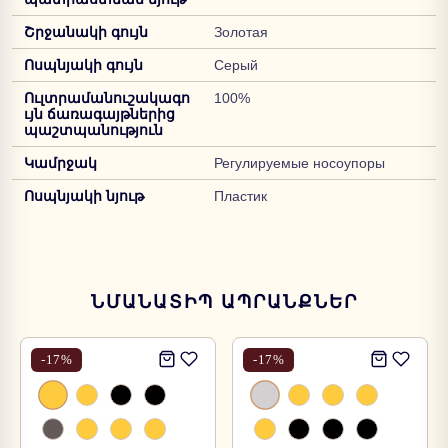
Շրջանակի գույն
Золотая
Ոսպնյակի գույն
Серый
Ուլտրամանուշակագո
100%
ւյն ճառագայթներից
պաշտպանություն
Կամրջակ
Регулируемые носоупоры
Ոսպնյակի նյութ
Пластик
ՆՄԱՆԱՏԻՊ ԱՊՐԱՆՔՆԵՐ
-
17
%
-
17
%