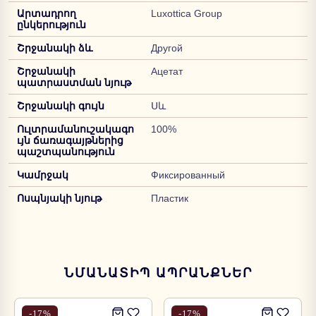
Արտադրող
Luxottica Group
ընկերություն
Շրջանակի ձև
Другой
Շրջանակի
Ацетат
պատրաստման նյութ
Շրջանակի գույն
Սև
Ուլտրամանուշակագո
100%
ւյն ճառագայթներից
պաշտպանություն
Կամրջակ
Фиксированный
Ոսպնյակի նյութ
Пластик
ՆՄԱՆԱՏԻՊ ԱՊՐԱՆՔՆԵՐ
-
17
%
-
17
%