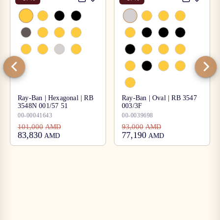
Ray-Ban | Hexagonal | RB
Ray-Ban | Oval | RB 3547
3548N 001/57 51
003/3F
00-00041643
00-0039698
101,000
93,000
AMD
AMD
83,830
77,190
AMD
AMD