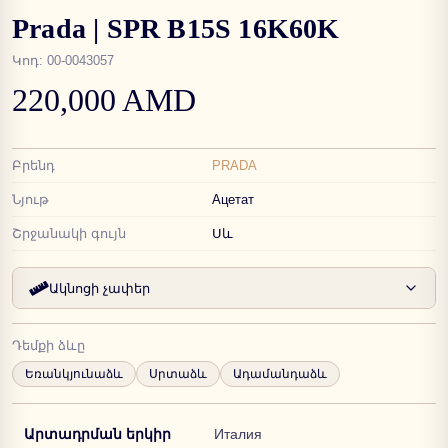
Prada | SPR B15S 16K60K
Կոդ
:
00-0043057
220,000 AMD
Բրենդ
PRADA
Նյութ
Ацетат
Շրջանակի գույն
Սև
Ակնոցի չափեր
Դեմքի ձևը
Եռանկյունաձև
Սրտաձև
Ադամանդաձև
Արտադրման երկիր
Италия