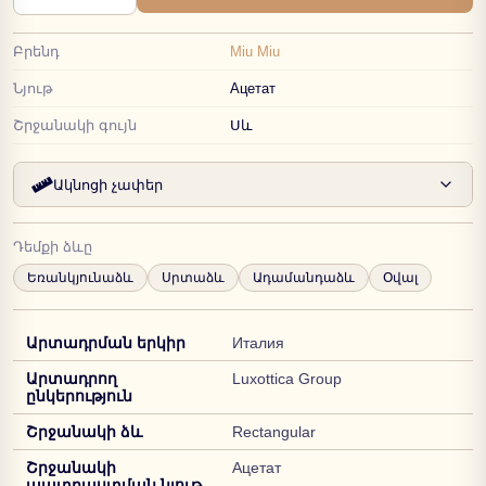
Բրենդ
Miu Miu
Նյութ
Ацетат
Շրջանակի գույն
Սև
Ակնոցի չափեր
Դեմքի ձևը
Եռանկյունաձև
Սրտաձև
Ադամանդաձև
Օվալ
Արտադրման երկիր
Италия
Արտադրող
Luxottica Group
ընկերություն
Շրջանակի ձև
Rectangular
Շրջանակի
Ацетат
պատրաստման նյութ