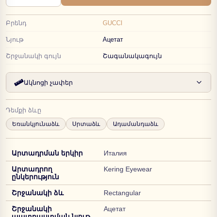
Բրենդ
GUCCI
Նյութ
Ацетат
Շրջանակի գույն
Շագանակագույն
Ակնոցի չափեր
Դեմքի ձևը
Եռանկյունաձև
Սրտաձև
Ադամանդաձև
Արտադրման երկիր
Италия
Արտադրող
Kering Eyewear
ընկերություն
Շրջանակի ձև
Rectangular
Շրջանակի
Ацетат
պատրաստման նյութ