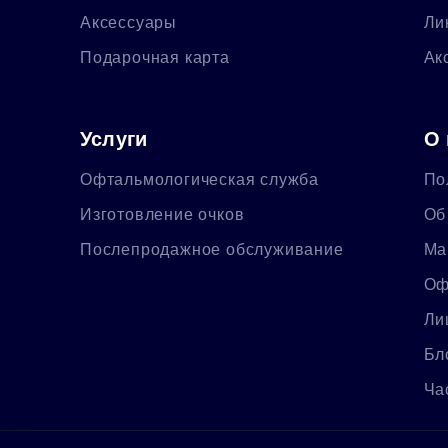
Аксессуары
Ли
Подарочная карта
Ак
Услуги
О 
Офтальмологическая служба
По
Изготовление очков
Об
Послепродажное обслуживание
Ма
Оф
Ли
Бл
Ча