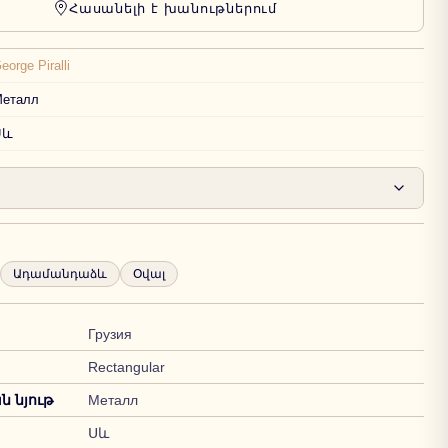
Հասանելի է խանութներում
eorge Piralli
еталл
Սև
Ադամանդաձև
Օվալ
Грузия
Rectangular
 նյութ
Металл
Սև