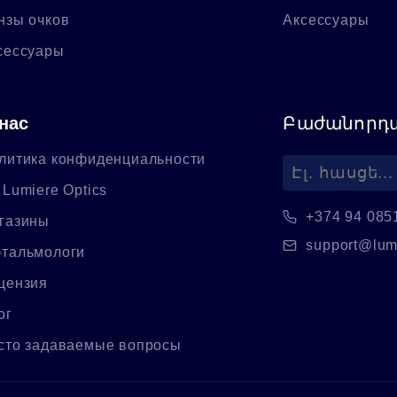
нзы очков
Аксессуары
сессуары
нас
Բաժանորդա
литика конфиденциальности
 Lumiere Optics
+374 94 085
газины
support@lum
тальмологи
цензия
ог
сто задаваемые вопросы