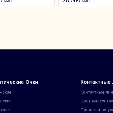
0
28,000
AMD
AMD
тические Очки
Контактные
жские
Контактные ли
нские
Цветные конта
тские
Средства по ух