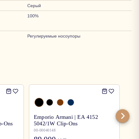
Серый
100%
Регулируемые носоупоры
-
30
Emporio Armani | EA 4152
ip-Ons
5042/1W Clip-Ons
Per
00-00040148
00-0