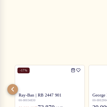
-
17
%
Ray-Ban | RB 2447 901
George 
00-00034830
00-000290