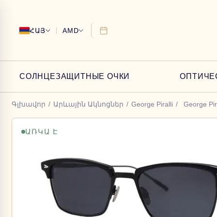
ՀԱՅ
AMD
СОЛНЦЕЗАЩИТНЫЕ ОЧКИ
ОПТИЧЕ
Գլխավոր
/
Արևային Ակնոցներ
/
George Piralli
/
George Pir
ԱՌԿԱ Է