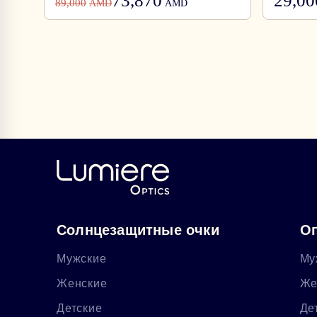
73,870
29,00
89,000
AMD
AMD
Солнцезащитные очки
Оп
Мужские
Му
Женские
Же
Детские
Де